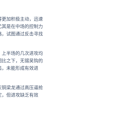
得更加积极主动，迅速
尤其是在中场的控制力
略，试图通过反击寻找
。
。上半场的几次进攻均
相比之下，无锡吴钩的
追，未能形成有效进
庆铜梁龙通过高压逼抢
定，但进攻缺乏有效