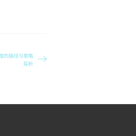
煌的路径与策略
探析