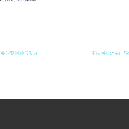
重要时刻回顾与发展
重振阿根廷豪门辉