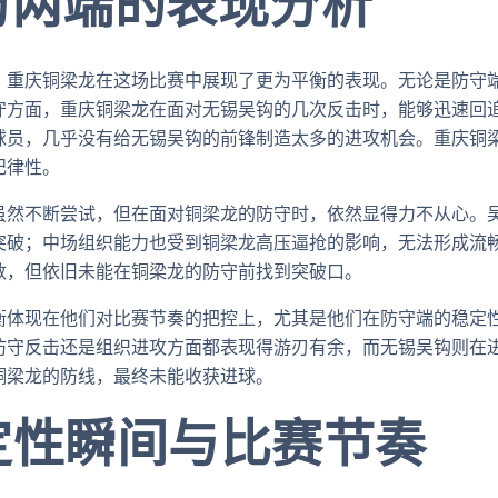
防两端的表现分析
，重庆铜梁龙在这场比赛中展现了更为平衡的表现。无论是防守
守方面，重庆铜梁龙在面对无锡吴钩的几次反击时，能够迅速回
球员，几乎没有给无锡吴钩的前锋制造太多的进攻机会。重庆铜
纪律性。
虽然不断尝试，但在面对铜梁龙的防守时，依然显得力不从心。
突破；中场组织能力也受到铜梁龙高压逼抢的影响，无法形成流
数，但依旧未能在铜梁龙的防守前找到突破口。
衡体现在他们对比赛节奏的把控上，尤其是他们在防守端的稳定
防守反击还是组织进攻方面都表现得游刃有余，而无锡吴钩则在
铜梁龙的防线，最终未能收获进球。
定性瞬间与比赛节奏