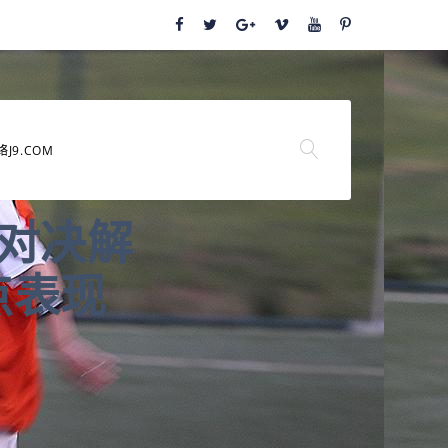
络J9.COM
彩对决解
点表现