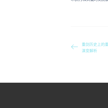
重剑历史上的
演变解析