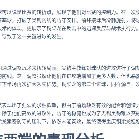
球可以说是比赛的转折点，展现了他们对比赛的控制力。在一次
直塞球，打破了吴钩防线的防守安排。前锋接球后冷静施射，将
技术的体现，更展示了铜梁龙在反击中的迅速反应与战术执行力
，导致了这一关键进球的发生。
图通过调整战术来扭转局面。吴钩主教练对球队的进攻进行了调
的防线。这一调整虽然让他们在进攻端增加了更多人数，但也暴
在下半场再次扩大领先优势。铜梁龙的第二个进球，同样源自一
然表现出了强烈的求胜欲望，但由于前场缺乏有效的配合和创造
，除了他们高效的进攻外，防守的稳健也成为了无锡吴钩难以突
梁龙紧密防守的压制下，依然未能奏效，最终使得重庆铜梁龙稳