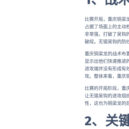
比赛开局，重庆铜梁
占据了场面上的主动
非常强，打破了吴钩
破绽。无锡吴钩的防
重庆铜梁龙的战术布
显示出他们快速推进
进攻端并没有形成有
攻。整体来看，重庆
比赛的开局阶段，重
让无锡吴钩的进攻组
性，这也为铜梁龙的
2、关