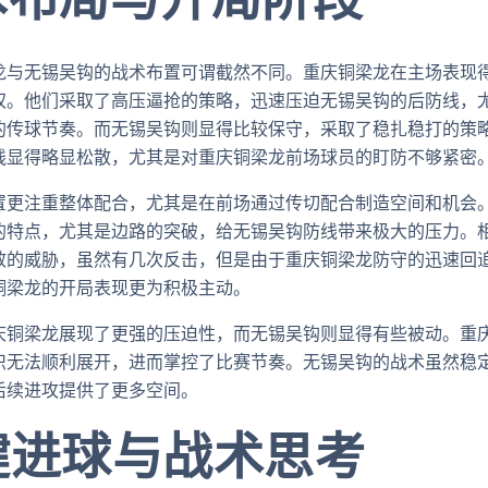
龙与无锡吴钩的战术布置可谓截然不同。重庆铜梁龙在主场表现
权。他们采取了高压逼抢的策略，迅速压迫无锡吴钩的后防线，
的传球节奏。而无锡吴钩则显得比较保守，采取了稳扎稳打的策
线显得略显松散，尤其是对重庆铜梁龙前场球员的盯防不够紧密
置更注重整体配合，尤其是在前场通过传切配合制造空间和机会
的特点，尤其是边路的突破，给无锡吴钩防线带来极大的压力。
效的威胁，虽然有几次反击，但是由于重庆铜梁龙防守的迅速回
铜梁龙的开局表现更为积极主动。
庆铜梁龙展现了更强的压迫性，而无锡吴钩则显得有些被动。重
织无法顺利展开，进而掌控了比赛节奏。无锡吴钩的战术虽然稳
后续进攻提供了更多空间。
键进球与战术思考