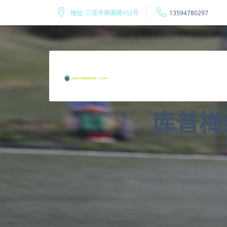
地址: 三亚市辆漏峰452号
13594780297
库普梅