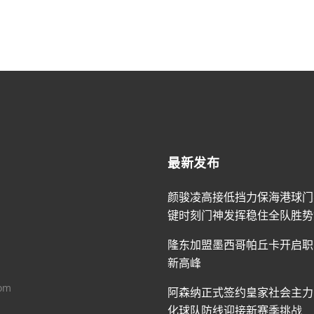
最新发布
颜骏凌高接低挡力保海港球门
键时刻门神发挥稳住全队胜势
隆东加盟墨西哥帕丘卡开启职
新高峰
om
阿森纳正式签约皇家社会主力
化球队防线迎接新赛季挑战