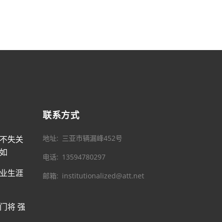
联系方式
地址
三亚市辆漏峰452号
不失关
如
电话
13594780297
业生涯
邮箱
institutionalized@att.net
门将 强