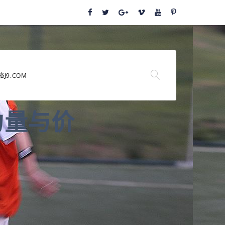
络J9.COM
力量与价