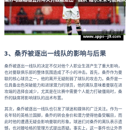
3、桑乔被逐出一线队的影响与后果
桑乔被逐出一线队的决定不仅对他个人职业生涯产生了重大影响，
也对曼联俱乐部的整体氛围造成了不小的冲击。首先，桑乔作为曼
联的核心球员之一，他的离开无疑削弱了球队的攻击力。桑乔是一
位具备出色突破能力和进球潜力的球员，他的离队意味着曼联在进
攻端的选择会减少，尤其是在比赛中需要个人能力打破僵局时，桑
乔的缺席将影响球队的战术布置。
其次，桑乔被逐出一线队也引发了球迷和媒体的广泛关注。作为一
名年轻的英格兰国脚，桑乔的转会身价和潜力使得他备受瞩目，而
此时他的遭遇无疑会影响曼联的形象。球迷们对桑乔的离队表示遗
憾，也对滕哈格的管理方式提出质疑。事实上，这一事件也让外界