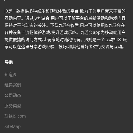
J9是一款提供多种娱乐和游戏体验的平台,致力于为用户带来丰富的
互动内容。通过j9九游会,用户可以了解平台的最新活动和游戏内容,
保持对平台动态的关注。下载九游会j9后,用户可以使用j9九游会在
各种设备上流畅体验游戏,提升游戏乐趣。九游会app为移动端用户
提供便捷的访问方式,让玩家随时随地畅玩。j9则是一个互动社区,玩
家可以在这里分享游戏经验、技巧,和其他爱好者进行交流与互动。
导航
知道j9
经典案例
公司动态
服务类型
联络j9.com
SiteMap