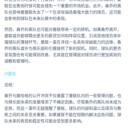
联在出售他时很可能会错失一个重要的市场机会。此外，桑乔的离
队也意味着曼联失去了一个在进攻端具备强大能力的球员，这可能
会影响到球队在未来比赛中的表现。
然而，桑乔的离队也可能对曼联带来一定的转机。如果桑乔离开，
曼联或许能够腾出更多的薪资空间和阵容位置，引进其他球员来补
强球队的薄弱环节。曼联一直在寻找一名具有突破能力的边锋，桑
乔的离队或许为俱乐部的引援提供了新的契机。同时，球队的更衣
室氛围也有可能得到改善，尤其是在管理层对球员进行更加高效的
调教和管理时。
j9游会
总结：
桑乔与滕哈格的公开冲突不仅暴露了曼联队内的一些管理问题，也
为俱乐部未来的发展增添了不确定因素。尽管桑乔的离队尚未成为
定局，但这一事件无疑提醒了曼联，球队的内部和谐以及球员与教
练之间的关系至关重要。如果曼联不能在短期内解决这些问题，球
队未来的表现和稳定性可能会受到更多影响。