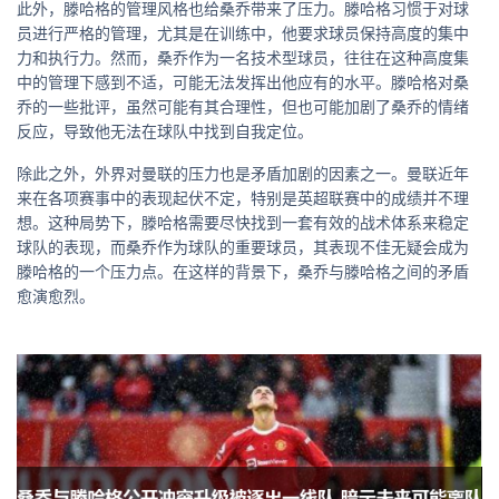
此外，滕哈格的管理风格也给桑乔带来了压力。滕哈格习惯于对球
员进行严格的管理，尤其是在训练中，他要求球员保持高度的集中
力和执行力。然而，桑乔作为一名技术型球员，往往在这种高度集
中的管理下感到不适，可能无法发挥出他应有的水平。滕哈格对桑
乔的一些批评，虽然可能有其合理性，但也可能加剧了桑乔的情绪
反应，导致他无法在球队中找到自我定位。
除此之外，外界对曼联的压力也是矛盾加剧的因素之一。曼联近年
来在各项赛事中的表现起伏不定，特别是英超联赛中的成绩并不理
想。这种局势下，滕哈格需要尽快找到一套有效的战术体系来稳定
球队的表现，而桑乔作为球队的重要球员，其表现不佳无疑会成为
滕哈格的一个压力点。在这样的背景下，桑乔与滕哈格之间的矛盾
愈演愈烈。