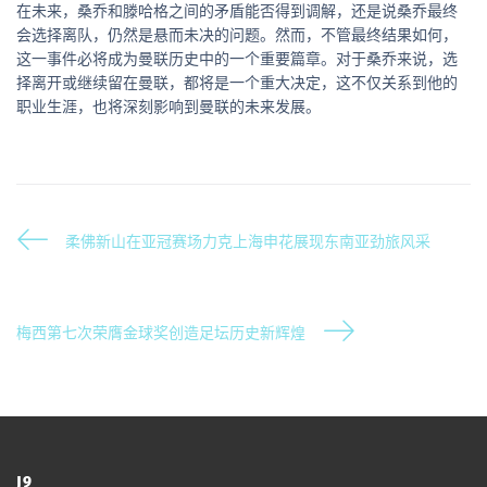
在未来，桑乔和滕哈格之间的矛盾能否得到调解，还是说桑乔最终
会选择离队，仍然是悬而未决的问题。然而，不管最终结果如何，
这一事件必将成为曼联历史中的一个重要篇章。对于桑乔来说，选
择离开或继续留在曼联，都将是一个重大决定，这不仅关系到他的
职业生涯，也将深刻影响到曼联的未来发展。
柔佛新山在亚冠赛场力克上海申花展现东南亚劲旅风采
梅西第七次荣膺金球奖创造足坛历史新辉煌
J9