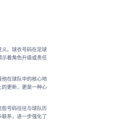
意义。球衣号码在足球
预示着角色升级或责任
着他在球队中的核心地
上的更新，更是一种心
这些号码往往与球队历
多联系，进一步强化了