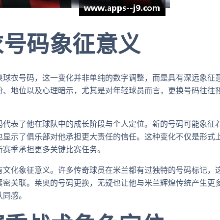
衣号码象征意义
换球衣号码，这一变化并非单纯的数字调整，而是具有深远象征
份、地位以及心理暗示，尤其是对年轻球员而言，更换号码往往
码代表了他在球队中的成长阶段与个人定位。新的号码可能象征
也显示了俱乐部对他承担更大责任的信任。这种变化不仅是形式
新赛季承担更多关键比赛任务。
有文化象征意义。许多传奇球员在米兰都有过独特的号码标记，
紧密关联。莱奥的号码更换，无疑也让他与米兰辉煌传统产生更
认同感。