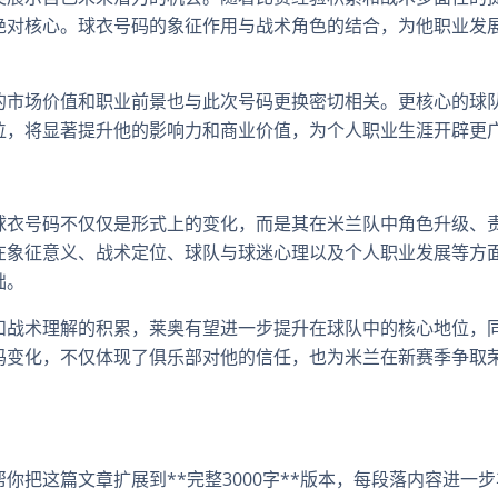
绝对核心。球衣号码的象征作用与战术角色的结合，为他职业发
的市场价值和职业前景也与此次号码更换密切相关。更核心的球
位，将显著提升他的影响力和商业价值，为个人职业生涯开辟更
球衣号码不仅仅是形式上的变化，而是其在米兰队中角色升级、
在象征意义、战术定位、球队与球迷心理以及个人职业发展等方
础。
和战术理解的积累，莱奥有望进一步提升在球队中的核心地位，
码变化，不仅体现了俱乐部对他的信任，也为米兰在新赛季争取
你把这篇文章扩展到**完整3000字**版本，每段落内容进一