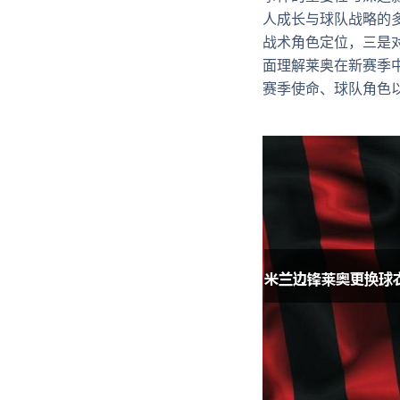
人成长与球队战略的
战术角色定位，三是
面理解莱奥在新赛季
赛季使命、球队角色