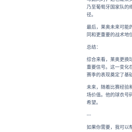
乃至葡萄牙国家队的
径。
最后，莱奥未来可能
同和更重要的战术地
总结：
综合来看，莱奥更换
重要信号。这一变化
赛季的表现奠定了基
未来，随着比赛经验
场价值。他的球衣号
希望。
---
如果你需要，我可以帮