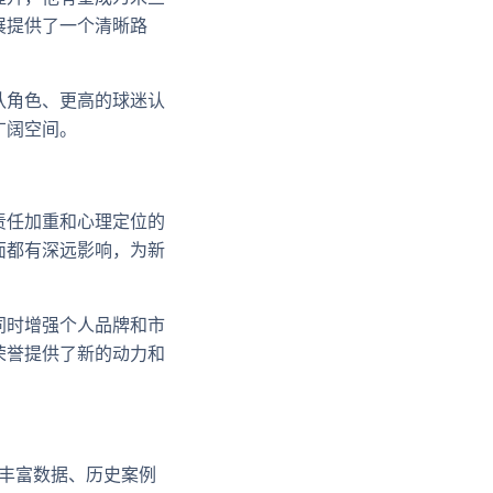
展提供了一个清晰路
队角色、更高的球迷认
广阔空间。
责任加重和心理定位的
面都有深远影响，为新
同时增强个人品牌和市
荣誉提供了新的动力和
步丰富数据、历史案例