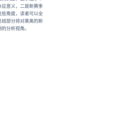
象征意义，二是新赛季
这些角度，读者可以全
总结部分将对莱奥的新
刻的分析视角。