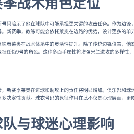
赛季战术角色定位
新号码暗示了他在球队中可能承担更关键的攻击任务。作为边锋
器。新赛季，教练可能会依托莱奥在边路的优势，设计更多的单
意味着莱奥在战术体系中的灵活性提升。除了传统边锋位置，他
至担任伪9号的角色。这种多面手属性将增强米兰进攻的多样性
看，新赛季莱奥在进球和助攻上的责任将明显增加。俱乐部和球
更多决定性贡献。球衣号码的象征作用在此不仅是心理层面，更
球队与球迷心理影响