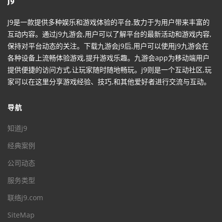
J9
J9是一款提供多种娱乐和游戏体验的平台,致力于为用户带来丰富的
互动内容。通过j9九游会,用户可以了解平台的最新活动和游戏内容,
保持对平台动态的关注。下载九游会j9后,用户可以使用j9九游会在
各种设备上流畅体验游戏,提升游戏乐趣。九游会app为移动端用户
提供便捷的访问方式,让玩家随时随地畅玩。j9则是一个互动社区,玩
家可以在这里分享游戏经验、技巧,和其他爱好者进行交流与互动。
导航
知道j9
经典案例
公司动态
服务类型
联络j9.com
SiteMap