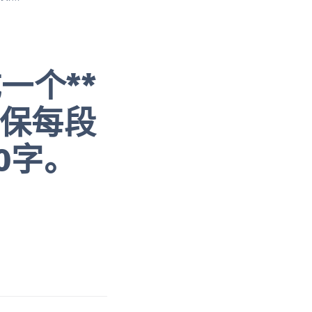
一个**
确保每段
0字。