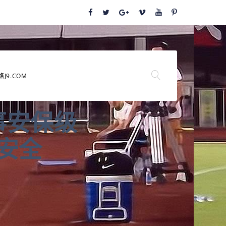
络J9.COM
事安保级
安全