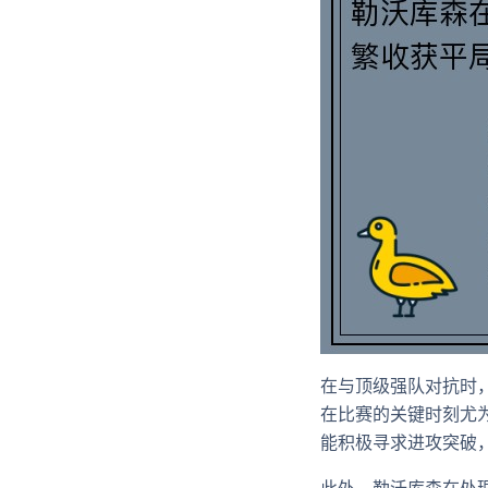
在与顶级强队对抗时
在比赛的关键时刻尤
能积极寻求进攻突破
此外，勒沃库森在处