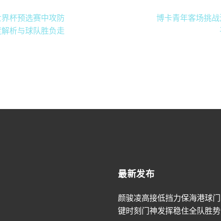
世界杯预选赛中攻防
博卡青年客场挑战
度解析与球队胜负走
最新发布
颜骏凌高接低挡力保海港球门
键时刻门神发挥稳住全队胜势