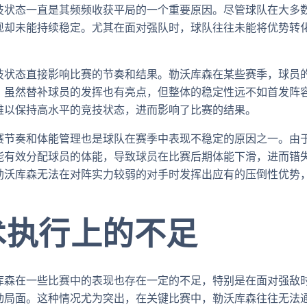
技状态一直是其频频收获平局的一个重要原因。尽管球队在大多
现却未能持续稳定。尤其在面对强队时，球队往往未能将优势转
技状态直接影响比赛的节奏和结果。勒沃库森在某些赛季，球员
。虽然替补球员的发挥也有亮点，但整体的稳定性远不如首发阵
难以保持高水平的竞技状态，进而影响了比赛的结果。
赛节奏和体能管理也是球队在赛季中表现不稳定的原因之一。由
能有效分配球员的体能，导致球员在比赛后期体能下滑，进而错
勒沃库森无法在对阵实力较弱的对手时发挥出应有的压倒性优势
术执行上的不足
库森在一些比赛中的表现也存在一定的不足，特别是在面对强敌
动局面。这种情况尤为突出，在关键比赛中，勒沃库森往往无法