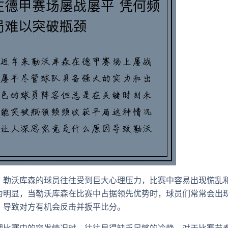
，勒沃库森的球员往往受到巨大心理压力，比赛中容易出现慌乱
为明显，当勒沃库森在比赛中占据领先优势时，球员们常常会出
，导致对方有机会反击并扳平比分。
理比赛中的突发情况时，往往显得缺乏足够的冷静。对于比赛节