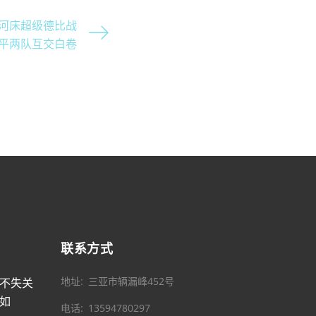
河床超级德比战
平两队互交白卷
联系方式
地址
三亚市辆漏峰452号
不失关
如
电话
13594780297