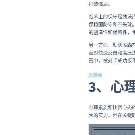
打破僵局。
战术上的保守是勒沃
保稳固防守和不失球
的创造性和侵略性，
另一方面，勒沃库森
面对快速反击和高压
赛中，被对手成功扳
j9游会
3、心
心理素质和比赛心态
大的实力，但在关键