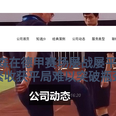
公司首页
知道J9
经典案例
公司动态
服务类型
联
森在德甲赛场屡战屡平
繁收获平局难以突破瓶
2026-06-23 12:16:20