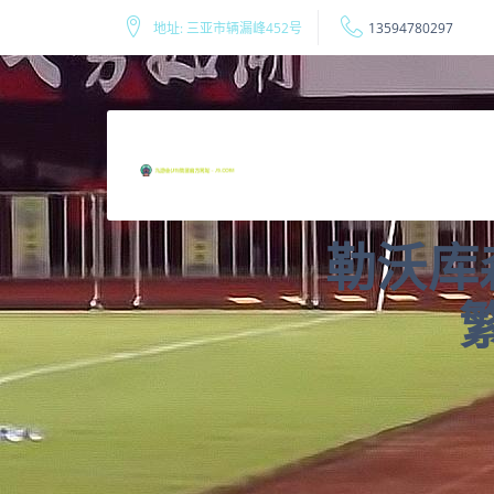
地址: 三亚市辆漏峰452号
13594780297
勒沃库