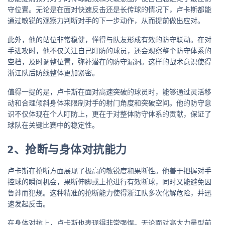
守位置。无论是在面对快速反击还是长传球的情况下，卢卡斯都能
通过敏锐的观察力判断对手的下一步动作，从而提前做出应对。
此外，他的站位非常稳健，懂得与队友形成有效的防守联动。在对
手进攻时，他不仅关注自己盯防的球员，还会观察整个防守体系的
空档，及时调整位置，弥补潜在的防守漏洞。这样的战术意识使得
浙江队后防线整体更加紧密。
值得一提的是，卢卡斯在面对高速突破的球员时，能够通过灵活移
动和合理倾斜身体来限制对手的射门角度和突破空间。他的防守意
识不仅体现在个人盯防上，更在于对整体防守体系的贡献，保证了
球队在关键比赛中的稳定性。
2、抢断与身体对抗能力
卢卡斯在抢断方面展现了极高的敏锐度和果断性。他善于把握对手
控球的瞬间机会，果断伸脚或上抢进行有效断球，同时又能避免因
鲁莽而犯规。这种精准的抢断能力使得浙江队多次化解危险，并迅
速发起反击。
在身体对抗上，卢卡斯也表现得非常强悍。无论面对高大力量型前