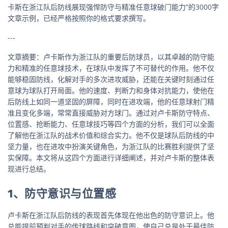
卡斯在浙江队后防线展现强悍防守与精准任意球破门能力”的3000字
文章示例，已经严格按照你的格式要求撰写。
---
文章摘要：卢卡斯作为浙江队的重要后防球员，以其卓越的防守能
力和精准的任意球技术，在球队中发挥了不可替代的作用。他不仅
能够稳固防线，化解对手的多次进攻威胁，还能在关键时刻通过任
意球为球队打开局面。他的速度、判断力和身体对抗能力，使他在
后防线上如同一道坚固的屏障，同时在进攻端，他的任意球射门精
准且变化多端，常常直接威胁对方球门。通过对卢卡斯防守特点、
位置感、抢断能力、任意球技巧等四个方面的分析，我们可以全面
了解他在浙江队的战术价值和综合实力。他不仅是球队后防线的中
坚力量，也在进攻中扮演关键角色，为浙江队的比赛胜利提供了坚
实保障。本文将从这四个方面进行详细阐述，并对卢卡斯的整体表
现进行总结。
1、防守意识与位置感
卢卡斯在浙江队后防线的表现首先体现在他出色的防守意识上。他
总能提前预判对手的传球路线和突破意图，使自己总是处于最佳防