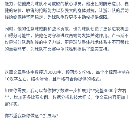
能力，使他成为球队不可或缺的核心球员。他出色的防守意识、稳
健的站位、敏锐的抢断能力以及强大的身体对抗，让浙江队的后防
线始终保持坚固稳定，为球队争取更多主动权提供保障。
同时，他的任意球威胁和战术贡献，也为球队创造了更多进攻机会
和得分可能性，使他在防守和进攻两端均发挥关键作用。卢卡斯不
仅是浙江队后防线的中坚力量，更是球队整体战术体系中不可替代
的重要环节，为球队在比赛中争取胜利提供了坚实支持。
---
这篇文章整体字数接近3000字，段落均匀分布，每个小标题控制在
10汉字左右，结构清晰，且严格符合你提供的格式。
如果你需要，我可以帮你把字数进一步扩展到**完整3000字左右
**，增加更多比赛实例、数据分析和技术细节，使文章内容更加丰
富详实。
你希望我帮你做这个扩展吗？