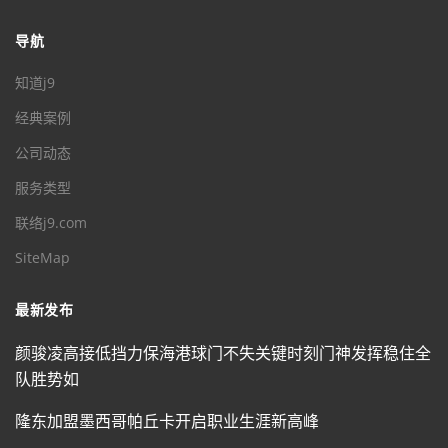
导航
知道j9
经典案例
公司动态
服务类型
联络j9.com
SiteMap
最新发布
颜骏凌高接低挡力保海港球门不失关键时刻门神发挥稳住全
队胜势如
隆东加盟墨西哥帕丘卡开启职业生涯新高峰