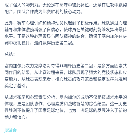
成了强大的凝聚力。无论是在防守中彼此补位，还是在进攻中默契
配合，团队合作成为比赛胜利的核心动力。
此外，赛前心理训练和精神动员也起到了积极作用。球队通过心理
辅导和集体激励增强了自信心，使球员在关键时刻能够发挥出最佳
水平。正是这种心理素质与团队精神的结合，确保了塞内加尔在决
赛中稳扎稳打，最终赢得历史第二冠。
总结：
塞内加尔此次力克摩洛哥夺得非洲杯历史第二冠，是多方面因素共
同作用的结果。从比赛过程来看，球队展现了强大的竞技状态和应
变能力；从球员表现来看，核心球员的攻守兼备和稳定发挥为胜利
奠定了基础。
从战术布局和心理素质分析，塞内加尔的成功不仅是技战术水平的
体现，更是团队协作、心理素质和战略智慧的综合结晶。这一历史
性胜利不仅提升了国家足球地位，也为非洲足球的发展注入了新的
动力和信心。
j9游会