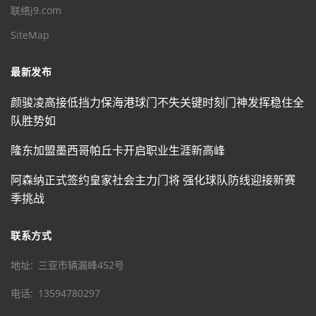
联络j9.com
SiteMap
最新发布
颜骏凌高接低挡力保海港球门不失关键时刻门神发挥稳住全
队胜势如
隆东加盟墨西哥帕丘卡开启职业生涯新高峰
阿森纳正式签约皇家社会主力门将 强化球队防线迎接新赛
季挑战
联系方式
地址
三亚市辆漏峰452号
电话
13594780297