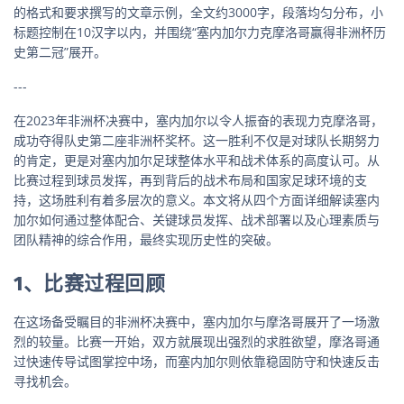
的格式和要求撰写的文章示例，全文约3000字，段落均匀分布，小
标题控制在10汉字以内，并围绕“塞内加尔力克摩洛哥赢得非洲杯历
史第二冠”展开。
---
在2023年非洲杯决赛中，塞内加尔以令人振奋的表现力克摩洛哥，
成功夺得队史第二座非洲杯奖杯。这一胜利不仅是对球队长期努力
的肯定，更是对塞内加尔足球整体水平和战术体系的高度认可。从
比赛过程到球员发挥，再到背后的战术布局和国家足球环境的支
持，这场胜利有着多层次的意义。本文将从四个方面详细解读塞内
加尔如何通过整体配合、关键球员发挥、战术部署以及心理素质与
团队精神的综合作用，最终实现历史性的突破。
1、比赛过程回顾
在这场备受瞩目的非洲杯决赛中，塞内加尔与摩洛哥展开了一场激
烈的较量。比赛一开始，双方就展现出强烈的求胜欲望，摩洛哥通
过快速传导试图掌控中场，而塞内加尔则依靠稳固防守和快速反击
寻找机会。