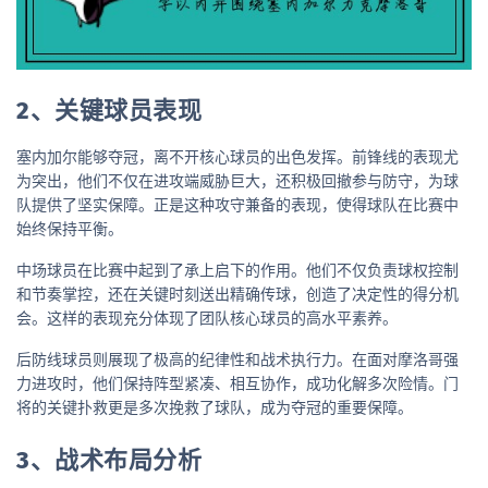
2、关键球员表现
塞内加尔能够夺冠，离不开核心球员的出色发挥。前锋线的表现尤
为突出，他们不仅在进攻端威胁巨大，还积极回撤参与防守，为球
队提供了坚实保障。正是这种攻守兼备的表现，使得球队在比赛中
始终保持平衡。
中场球员在比赛中起到了承上启下的作用。他们不仅负责球权控制
和节奏掌控，还在关键时刻送出精确传球，创造了决定性的得分机
会。这样的表现充分体现了团队核心球员的高水平素养。
后防线球员则展现了极高的纪律性和战术执行力。在面对摩洛哥强
力进攻时，他们保持阵型紧凑、相互协作，成功化解多次险情。门
将的关键扑救更是多次挽救了球队，成为夺冠的重要保障。
3、战术布局分析