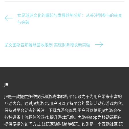
女足球迷文化的崛起与发展趋势分析：从关注到参与的转变
与突破
尤文图斯宣布解除营收限制 实现财务增长新突破
J9
J9是一款提供多种娱乐和游戏体验的平台,致力于为用户带来丰富的
互动内容。通过j9九游会,用户可以了解平台的最新活动和游戏内容,
保持对平台动态的关注。下载九游会j9后,用户可以使用j9九游会在
各种设备上流畅体验游戏,提升游戏乐趣。九游会app为移动端用户
提供便捷的访问方式,让玩家随时随地畅玩。j9则是一个互动社区,玩