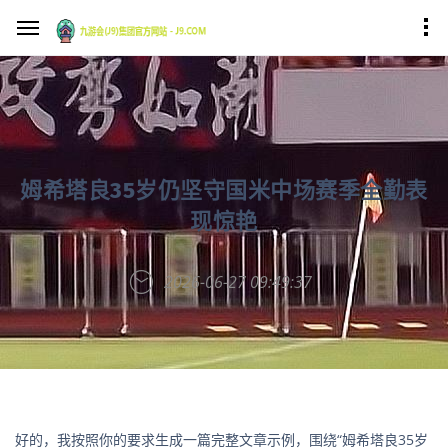
姆希塔良35岁仍坚守国米中场赛季全勤表
现惊艳
2026-06-27 09:49:37
好的，我按照你的要求生成一篇完整文章示例，围绕“姆希塔良35岁