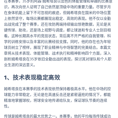
在本赛季，35岁的阿森·姆希塔良以出色的体能管理和卓越的比赛意
识，再次向世人证明了自己依然是顶级中场的重要力量。尽管岁月
在身体机能上留下不可忽视的痕迹，但姆希塔良在国米的中场位置
上依然坚守，每场比赛都展现出稳定、高效的表现。他不仅以全勤
出战完成了整个赛季，还在攻防两端持续输出惊艳数据，无论是关
键传球、助攻，还是场上视野与调度，都让球迷和专业人士刮目相
看。这种长期高水平的竞技状态，背后离不开严格的自我管理、科
学的训练安排以及丰富的比赛经验支撑。同时，他的存在也为年轻
球员树立了榜样，展现了职业精神与中场智慧的完美结合。本篇文
章将从技术表现、体能管理、战术执行和精神影响四个方面，深入
剖析姆希塔良在35岁依旧全勤出战的表现，探讨其对球队和个人职
业生涯的深远意义。
1、技术表现稳定高效
姆希塔良在本赛季的技术表现依然保持着极高水平。他在中场的控
球能力非常稳定，无论是在高速反击还是紧密逼抢的情况下，都能
精准地掌握球权，将球安全地传递给队友，保证球队节奏的连续
性。
传球是姆希塔良的最大优势之一。本赛季，他的平均每场传球成功