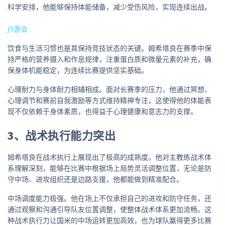
科学安排，他能够保持体能储备，减少受伤风险，实现连续出战。
j9游会
饮食与生活习惯也是其保持竞技状态的关键。姆希塔良在赛季中保
持严格的营养摄入和作息规律，注重蛋白质和微量元素的补充，确
保身体机能稳定，为连续比赛提供坚实基础。
心理耐力与身体耐力相辅相成。面对长赛季的压力，他通过冥想、
心理调节和赛前自我激励等方式维持精神专注，这使得他的体能表
现不仅依赖于身体素质，也得益于心理健康和意志力的支撑。
3、战术执行能力突出
姆希塔良在战术执行上展现出了极高的成熟度。他对主教练战术体
系理解深刻，能够在比赛中根据场上局势灵活调整位置，无论是防
守中场、进攻组织还是边路支援，他都能做到精准配合。
中场调度能力极强。他在场上不仅承担自己的进攻和防守任务，还
通过观察和沟通引导队友位置调整，使整体战术体系更加流畅。这
种战术执行力让国米的中场运转更加高效，也为球队赢得更多比赛