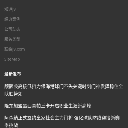
知道j9
经典案例
公司动态
服务类型
联络j9.com
SiteMap
最新发布
颜骏凌高接低挡力保海港球门不失关键时刻门神发挥稳住全
队胜势如
隆东加盟墨西哥帕丘卡开启职业生涯新高峰
阿森纳正式签约皇家社会主力门将 强化球队防线迎接新赛
季挑战