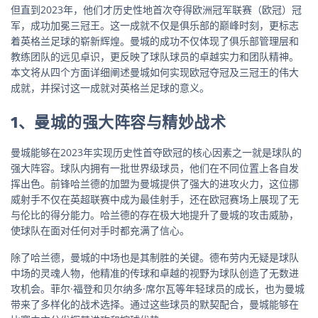
但直到2023年，他们才历史性地首次夺得欧洲冠军联赛（欧冠）冠
军，成功加冕三冠王。这一成就不仅是俱乐部的巅峰时刻，更标志
着英格兰足球的崭新辉煌。曼城的成功不仅体现了俱乐部管理层和
教练团队的远见卓识，更反映了球队球员的卓越实力和团队精神。
本文将从四个方面详细阐述曼城如何实现欧冠夺冠及三冠王的伟大
成就，并探讨这一成就对英格兰足球的意义。
1、曼城的强大阵容与精妙战术
曼城能够在2023年实现历史性首夺欧冠的核心因素之一就是球队的
强大阵容。球队内拥有一批世界级球员，他们在不同位置上各自发
挥出色。前锋哈兰德的加盟为曼城提供了强大的进攻火力，这位挪
威射手不仅在英超联赛中成为最佳射手，还在欧冠赛场上展现了无
与伦比的得分能力。哈兰德的存在极大地提升了曼城的攻击威胁，
使球队在面对任何对手时都充满了信心。
除了哈兰德，曼城的中场也是其制胜的关键。德布劳内无疑是球队
中场的灵魂人物，他精准的传球和卓越的视野为球队创造了无数进
攻机会。菲尔·福登和贝尔纳多·席尔瓦等年轻球员的成长，也为曼城
带来了多样化的战术选择。通过这些球员的默契配合，曼城能够在