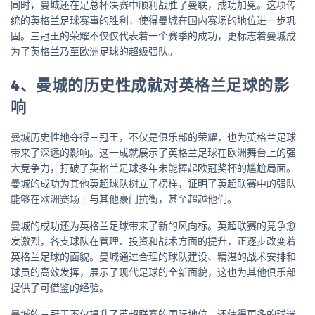
同时，曼城还在足总杯决赛中顺利战胜了曼联，成功加冕。这项传
统的英格兰足球赛事的胜利，使得曼城在国内赛场的地位进一步巩
固。三冠王的荣耀不仅仅代表着一个赛季的成功，更标志着曼城成
为了英格兰乃至欧洲足球的超级强队。
4、曼城的历史性成就对英格兰足球的影
响
曼城历史性地夺得三冠王，不仅是俱乐部的荣耀，也为英格兰足球
带来了深远的影响。这一成就展示了英格兰足球在欧洲舞台上的强
大竞争力，打破了英格兰足球多年未能捧起欧冠奖杯的尴尬局面。
曼城的成功为其他英超球队树立了榜样，证明了英超联赛中的强队
能够在欧洲赛场上与其他豪门抗衡，甚至超越他们。
曼城的成功还为英格兰足球带来了新的风向标。英超联赛的竞争愈
发激烈，各支球队在管理、投资和战术方面的提升，正逐步改变着
英格兰足球的面貌。曼城通过合理的球队建设、精湛的战术安排和
球员的高效发挥，展示了现代足球的全新面貌，这也为其他俱乐部
提供了可借鉴的经验。
曼城的三冠王不仅提升了英超联赛的国际地位，还使得更多的球迷