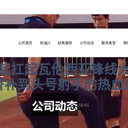
公司首页
知道J9
经典案例
公司动态
服务类型
联
起扛起瓦伦西亚锋线
替补到头号射手的热血
2026-07-03 11:38:45