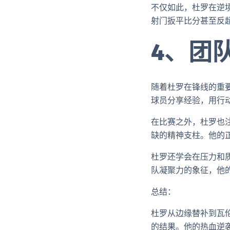
不仅如此，杜罗在逆
射门扳平比分甚至反
4、团
随着杜罗在锋线的重
球员分享经验，用行
在比赛之外，杜罗也
缺的精神支柱。他的
杜罗还学会在压力和
队凝聚力的象征，他
总结：
杜罗从边缘替补到瓦
的结果。他的热血逆