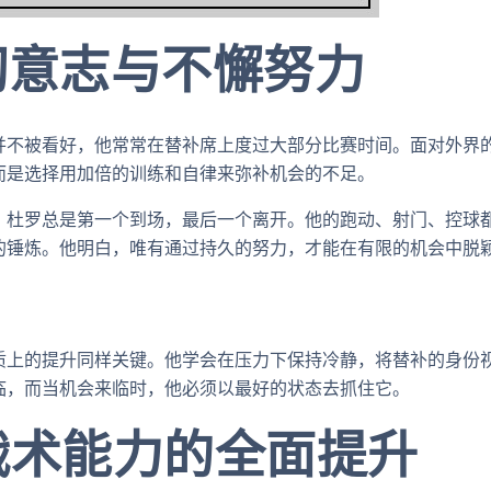
韧意志与不懈努力
并不被看好，他常常在替补席上度过大部分比赛时间。面对外界
而是选择用加倍的训练和自律来弥补机会的不足。
，杜罗总是第一个到场，最后一个离开。他的跑动、射门、控球
的锤炼。他明白，唯有通过持久的努力，才能在有限的机会中脱
质上的提升同样关键。他学会在压力下保持冷静，将替补的身份
临，而当机会来临时，他必须以最好的状态去抓住它。
战术能力的全面提升