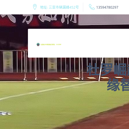
地址: 三亚市辆漏峰452号
13594780297
杜罗崛
缘