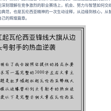
能深刻理解在竞争激烈的职业赛场上，机会、努力与智慧如何交
的典范，也是瓦伦西亚精神的一次生动诠释，从边缘到核心，从
自己的辉煌篇章。