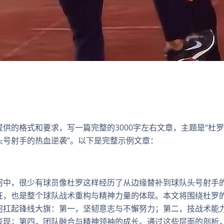
供的格式和要求，写一篇完整的3000字左右文章，主题是“杜
头号射手的热血逆袭”。以下是完整示例文章：
河中，很少有球员像杜罗这样经历了从边缘替补到球队头号射手
征，也是整个球队战术重构与精神力量的体现。本文将围绕杜罗
何扛起锋线大旗：第一，坚韧意志与不懈努力；第二，技战术能
表现；第四，团队融合与精神领袖的成长。通过这些层面的剖析