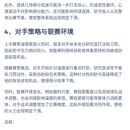
此外，连续几场得分低迷可能进一步打击信心，形成恶性循环。心
理波动不仅影响得分能力，还可能影响传球选择、防守投入以及整
体比赛节奏，使其整体表现出现明显下滑。
4、对手策略与联赛环境
上半赛季温德表现火热时，很多对手尚未充分研究其打法和习惯，
因此防守压力相对较小。他能够利用经验和身体素质轻松突破或创
造投篮机会。
随着赛季推进，对手开始针对温德进行重点盯防，研究其进攻节奏
和习惯动作，采取协防和包夹策略。这种针对性的防守直接降低了
他的有效进攻机会，使得得分效率下降。
同时，联赛环境变化，例如裁判尺度、赛程密集度以及其他球队战
术调整，也会间接影响温德的表现。赛程紧密可能导致体力消耗更
快，对手战术调整增加了比赛难度，这些外部因素共同作用，使他
的火力出现明显下滑。
总结：