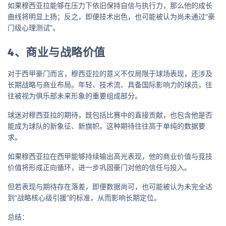
如果穆西亚拉能够在压力下依旧保持自信与执行力，那么他的成长
曲线将明显上扬；反之，即便技术出色，也可能被认为尚未通过“豪
门级心理测试”。
4、商业与战略价值
对于西甲豪门而言，穆西亚拉的意义不仅局限于球场表现，还涉及
长期战略与商业布局。年轻、技术流、具备国际影响力的球员，往
往被视为俱乐部未来形象的重要组成部分。
球迷对穆西亚拉的期待，既包括比赛中的直接贡献，也包含他是否
能成为球队的新象征、新旗帜。这种期待往往高于单纯的数据要
求。
如果穆西亚拉在西甲能够持续输出高光表现，他的商业价值与竞技
价值将形成正向循环，进一步巩固豪门对他的信任与投入。
但若表现与期待存在落差，即便数据尚可，也可能被认为未完全达
到“战略核心级引援”的标准，从而影响长期定位。
总结：