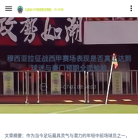
穆西亚拉征战西甲赛场表现是否真正达到
球迷与豪门预期全面检验
2026-07-07 09:50:03
文章摘要：作为当今足坛最具灵气与潜力的年轻中前场球员之一，