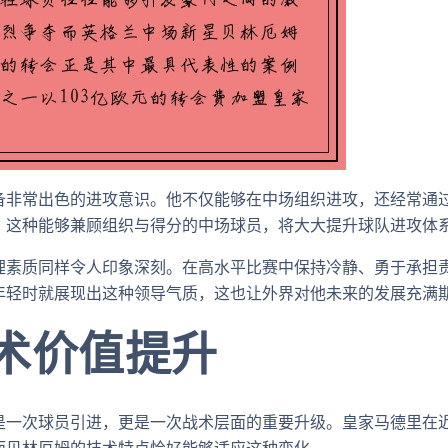
备非常出色的进攻意识。他不仅能够在中场组织进攻，还经常通
，这种能够兼顾组织与得分的中场球员，将大大提升球队进攻体
理素质同样令人印象深刻。在高水平比赛中保持冷静、勇于承担
年轻时就展现出这种领导气质，这也让外界对他未来的发展充满
术价值提升
是一次球员引进，更是一次战术层面的重要升级。皇家马德里在
而贝林厄姆的技术特点恰好能够适应这种变化。