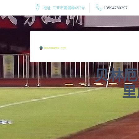
地址: 三亚市辆漏峰452号
13594780297
贝林厄
里