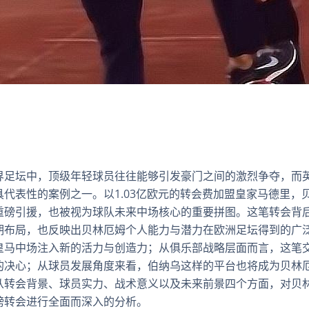
界足坛中，顶级年轻球员往往能够引发豪门之间的激烈争夺，而
代表性的案例之一。以1.03亿欧元的转会费加盟皇家马德里，
重磅引援，也被视为球队未来中场核心的重要拼图。这笔转会背
期布局，也反映出贝林厄姆个人能力与潜力在欧洲足坛得到的广
皇马中场注入新的活力与创造力；从俱乐部战略层面而言，这笔
的决心；从球员发展角度来看，伯纳乌这样的平台也将成为贝林
转会背景、球员实力、战术意义以及未来前景四个方面，对贝林厄
磅转会进行全面而深入的分析。