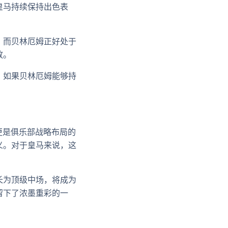
皇马持续保持出色表
，而贝林厄姆正好处于
放。
。如果贝林厄姆能够持
更是俱乐部战略布局的
义。对于皇马来说，这
长为顶级中场，将成为
留下了浓墨重彩的一