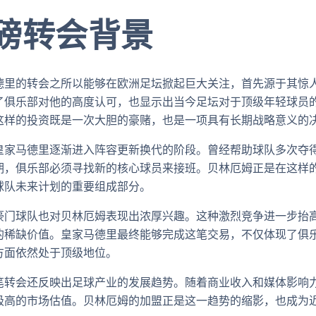
磅转会背景
里的转会之所以能够在欧洲足坛掀起巨大关注，首先源于其惊人的
了俱乐部对他的高度认可，也显示出当今足坛对于顶级年轻球员
这样的投资既是一次大胆的豪赌，也是一项具有长期战略意义的
皇家马德里逐渐进入阵容更新换代的阶段。曾经帮助球队多次夺
期，俱乐部必须寻找新的核心球员来接班。贝林厄姆正是在这样
球队未来计划的重要组成部分。
豪门球队也对贝林厄姆表现出浓厚兴趣。这种激烈竞争进一步抬
的稀缺价值。皇家马德里最终能够完成这笔交易，不仅体现了俱
方面依然处于顶级地位。
笔转会还反映出足球产业的发展趋势。随着商业收入和媒体影响
极高的市场估值。贝林厄姆的加盟正是这一趋势的缩影，也成为