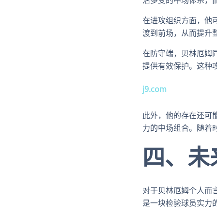
在进攻组织方面，他
渡到前场，从而提升
在防守端，贝林厄姆
提供有效保护。这种
j9.com
此外，他的存在还可
力的中场组合。随着
四、未
对于贝林厄姆个人而
是一块检验球员实力