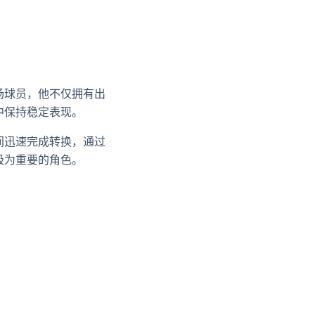
场球员，他不仅拥有出
中保持稳定表现。
间迅速完成转换，通过
极为重要的角色。