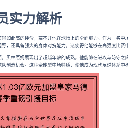
员实力解析
获得如此高的评价，离不开他在球场上的全面能力。作为一名中
视野，还具备强大的身体对抗能力，这使得他能够在高强度比赛
面，贝林厄姆展现出了超越年龄的成熟。他能够在进攻与防守之
球队创造机会。这种全能型中场特质，使他成为现代足球体系中