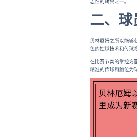
志性的转会之一。
二、球
贝林厄姆之所以能够
色的控球技术和传球
在比赛节奏的掌控方
精准的传球和跑位为