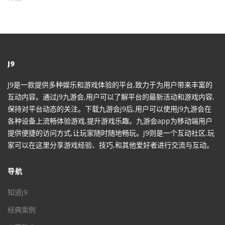
J9
J9是一款提供多种娱乐和游戏体验的平台,致力于为用户带来丰富的
互动内容。通过j9九游会,用户可以了解平台的最新活动和游戏内容,
保持对平台动态的关注。下载九游会j9后,用户可以使用j9九游会在
各种设备上流畅体验游戏,提升游戏乐趣。九游会app为移动端用户
提供便捷的访问方式,让玩家随时随地畅玩。j9则是一个互动社区,玩
家可以在这里分享游戏经验、技巧,和其他爱好者进行交流与互动。
导航
知道j9
经典案例