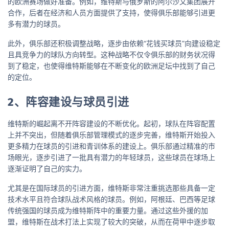
的欧洲赛场做好准备。例如，维特斯与俄罗斯的阿尔沙文集团展开
合作，后者在经济和人员方面提供了支持，使得俱乐部能够引进更
多有潜力的球员。
此外，俱乐部还积极调整战略，逐步由依赖“花钱买球员”向建设稳定
且具竞争力的球队方向转型。这种战略不仅令俱乐部的财务状况得
到了稳定，也使得维特斯能够在不断变化的欧洲足坛中找到了自己
的定位。
2、阵容建设与球员引进
维特斯的崛起离不开阵容建设的不断优化。起初，球队在阵容配置
上并不突出，但随着俱乐部管理模式的逐步完善，维特斯开始投入
更多精力在球员的引进和青训体系的建设上。俱乐部通过精准的市
场眼光，逐步引进了一批具有潜力的年轻球员，这些球员在球场上
逐渐证明了自己的实力。
尤其是在国际球员的引进方面，维特斯非常注重挑选那些具备一定
技术水平且符合球队战术风格的球员。例如，阿根廷、巴西等足球
传统强国的球员成为维特斯阵中的重要力量。通过这些外援的加
盟，维特斯在战术打法上实现了较大的突破，从而在荷甲中逐步取