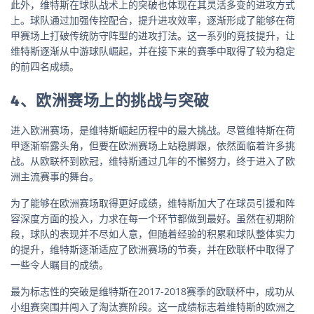
此外，维特斯在球队战术上的突破也体现在其灵活多变的进攻方式
上。球队通过加强传控配合，提升进攻效率，逐渐形成了能够在荷
甲赛场上打破传统防守阵型的进攻打法。这一系列的竞技提升，让
维特斯逐渐从中游球队崛起，并在接下来的赛季中取得了较为稳定
的前四名成绩。
4、欧洲赛场上的挑战与突破
进入欧洲赛场，是维特斯崛起历程中的最大挑战。尽管维特斯在荷
甲逐渐崭露头角，但要在欧洲赛场上站稳脚跟，依然面临着许多挑
战。从欧联杯到欧冠，维特斯通过几年的不懈努力，终于进入了欧
洲主流赛事的舞台。
为了能够在欧洲赛场取得更好成绩，维特斯加大了在球员引援和阵
容深度方面的投入，力求在每一个环节都做到最好。虽然在初期阶
段，球队的表现并不尽如人意，但随着经验的积累和球队整体实力
的提升，维特斯逐渐适应了欧洲赛场的节奏，并在欧联杯中取得了
一些令人瞩目的成绩。
最为标志性的突破是维特斯在2017-2018赛季的欧联杯中，成功从
小组赛突围并闯入了淘汰赛阶段。这一成绩标志着维特斯的欧洲之