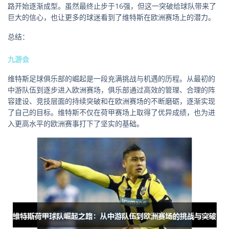
路开始逐渐成型。虽然最终止步于16强，但这一突破给球队带来了
巨大的信心，也让更多的球迷看到了维特斯在欧洲赛场上的潜力。
总结：
九游会
维特斯足球俱乐部的崛起是一段充满挑战与机遇的历程。从最初的
中游队伍到逐步进入欧洲赛场，俱乐部通过高效的管理、合理的阵
容建设、竞技层面的持续突破和在欧洲赛场的不断磨砺，逐渐实现
了自己的目标。维特斯不仅在荷甲赛场上取得了优异成绩，也为进
入更高水平的欧洲赛事打下了坚实的基础。