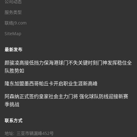
公司动态
服务类型
联络j9.com
SiteMap
最新发布
颜骏凌高接低挡力保海港球门不失关键时刻门神发挥稳住全
队胜势如
隆东加盟墨西哥帕丘卡开启职业生涯新高峰
阿森纳正式签约皇家社会主力门将 强化球队防线迎接新赛
季挑战
联系方式
地址
三亚市辆漏峰452号