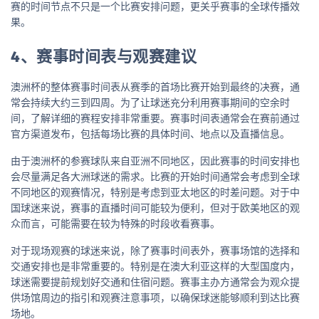
赛的时间节点不只是一个比赛安排问题，更关乎赛事的全球传播效
果。
4、赛事时间表与观赛建议
澳洲杯的整体赛事时间表从赛季的首场比赛开始到最终的决赛，通
常会持续大约三到四周。为了让球迷充分利用赛事期间的空余时
间，了解详细的赛程安排非常重要。赛事时间表通常会在赛前通过
官方渠道发布，包括每场比赛的具体时间、地点以及直播信息。
由于澳洲杯的参赛球队来自亚洲不同地区，因此赛事的时间安排也
会尽量满足各大洲球迷的需求。比赛的开始时间通常会考虑到全球
不同地区的观赛情况，特别是考虑到亚太地区的时差问题。对于中
国球迷来说，赛事的直播时间可能较为便利，但对于欧美地区的观
众而言，可能需要在较为特殊的时段收看赛事。
对于现场观赛的球迷来说，除了赛事时间表外，赛事场馆的选择和
交通安排也是非常重要的。特别是在澳大利亚这样的大型国度内，
球迷需要提前规划好交通和住宿问题。赛事主办方通常会为观众提
供场馆周边的指引和观赛注意事项，以确保球迷能够顺利到达比赛
场地。