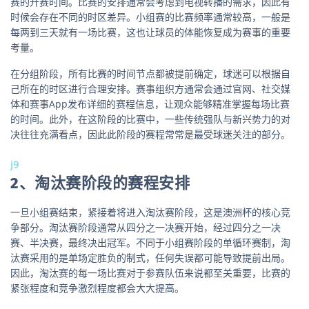
赛的开赛时间。比赛的安排通常会考虑到电视转播的需求，因此有
时候会存在不同的时区差异。小组赛的比赛频率通常较高，一般是
每两到三天就有一场比赛，这也让球员的体能恢复成为赛事的重要
考量。
在分组阶段，所有比赛的时间节点都被提前确定，球迷可以根据自
己所在的时区进行合理安排。赛事组织方通常会通过官网、社交媒
体和赛事App发布详细的赛程信息，让观众能够精准掌握每场比赛
的时间。此外，在这阶段的比赛中，一些传统强队与新兴势力的对
决往往充满看点，因此此阶段的赛程常常是最受球迷关注的部分。
j9
2、淘汰赛阶段的赛程安排
一旦小组赛结束，紧接着将进入淘汰赛阶段，这是澳洲杯的核心竞
争部分。淘汰赛阶段通常从四分之一决赛开始，经过四分之一决
赛、半决赛，最终决出冠军。不同于小组赛阶段的单循环赛制，淘
汰赛采用的是单场定胜负的制式，任何失误都可能导致提前出局。
因此，淘汰赛的每一场比赛对于参赛队伍来说都至关重要，比赛的
紧张程度和竞争激烈程度都会大大提高。