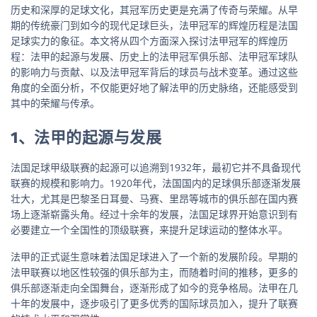
历史和深厚的足球文化，其冠军历史更是充满了传奇与荣耀。从早
期的传统豪门到如今的现代足球巨头，法甲冠军的辉煌历程是法国
足球实力的象征。本文将从四个方面深入探讨法甲冠军的辉煌历
程：法甲的起源与发展、历史上的法甲冠军俱乐部、法甲冠军球队
的影响力与贡献、以及法甲冠军背后的球员与战术变革。通过这些
角度的全面分析，不仅能更好地了解法甲的历史脉络，还能感受到
其中的荣耀与传承。
1、法甲的起源与发展
法国足球甲级联赛的起源可以追溯到1932年，最初它并不具备现代
联赛的规模和影响力。1920年代，法国国内的足球俱乐部逐渐发展
壮大，尤其是巴黎圣日耳曼、马赛、里昂等城市的俱乐部在国内赛
场上逐渐崭露头角。经过十余年的发展，法国足球界开始意识到有
必要建立一个全国性的顶级联赛，来提升足球运动的整体水平。
法甲的正式诞生意味着法国足球进入了一个新的发展阶段。早期的
法甲联赛以地区性较强的俱乐部为主，而随着时间的推移，更多的
俱乐部逐渐走向全国舞台，逐渐形成了如今的竞争格局。法甲在几
十年的发展中，逐步吸引了更多优秀的国际球员加入，提升了联赛