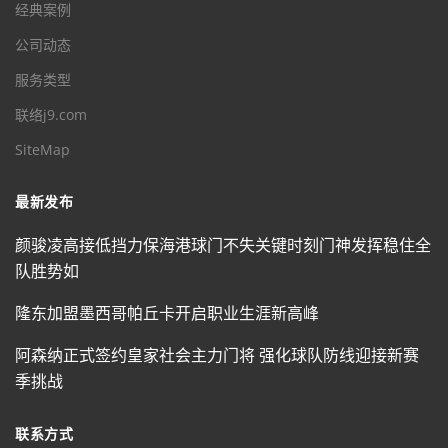
经典案例
公司动态
服务类型
联络j9.com
SiteMap
最新发布
颜骏凌高接低挡力保海港球门不失关键时刻门神发挥稳住全
队胜势如
隆东加盟墨西哥帕丘卡开启职业生涯新高峰
阿森纳正式签约皇家社会主力门将 强化球队防线迎接新赛
季挑战
联系方式