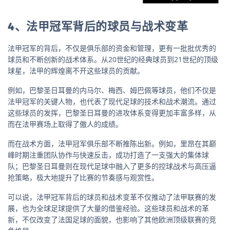
4、法甲冠军背后的球员与战术变革
法甲冠军的背后，不仅是俱乐部的资金和管理，更有一批批优秀的
球员和不断创新的战术体系。从20世纪的经典球员到21世纪的顶级
球星，法甲的辉煌离不开这些球员的贡献。
例如，巴黎圣日耳曼的内马尔、梅西、姆巴佩等球员，他们不仅是
法甲冠军的关键人物，也代表了现代足球的技术和战术潮流。通过
这些球员的发挥，巴黎圣日耳曼的进攻体系变得更加丰富多样，从
而在法甲赛场上取得了傲人的成绩。
而在战术方面，法甲冠军俱乐部不断推陈出新。例如，里昂在其巅
峰时期注重团队协作与快速反击，成功打造了一支强大的集体球
队；巴黎圣日耳曼则在现代足球中融入了更多的控球战术与高压逼
抢策略，极大地提升了比赛的节奏感与观赏性。
可以说，法甲冠军背后的球员和战术变革不仅推动了法甲联赛的发
展，也为全球足球提供了大量的借鉴经验。这些球员和战术的革
新，不仅改变了法国足球的面貌，也影响了其他欧洲顶级联赛的竞