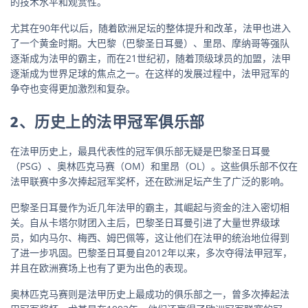
的技术水平和观赏性。
尤其在90年代以后，随着欧洲足坛的整体提升和改革，法甲也进入
了一个黄金时期。大巴黎（巴黎圣日耳曼）、里昂、摩纳哥等强队
逐渐成为法甲的霸主，而在21世纪初，随着顶级球员的加盟，法甲
逐渐成为世界足球的焦点之一。在这样的发展过程中，法甲冠军的
争夺也变得更加激烈和复杂。
2、历史上的法甲冠军俱乐部
在法甲历史上，最具代表性的冠军俱乐部无疑是巴黎圣日耳曼
（PSG）、奥林匹克马赛（OM）和里昂（OL）。这些俱乐部不仅在
法甲联赛中多次捧起冠军奖杯，还在欧洲足坛产生了广泛的影响。
巴黎圣日耳曼作为近几年法甲的霸主，其崛起与资金的注入密切相
关。自从卡塔尔财团入主后，巴黎圣日耳曼引进了大量世界级球
员，如内马尔、梅西、姆巴佩等，这让他们在法甲的统治地位得到
了进一步巩固。巴黎圣日耳曼自2012年以来，多次夺得法甲冠军，
并且在欧洲赛场上也有了更为出色的表现。
奥林匹克马赛则是法甲历史上最成功的俱乐部之一，曾多次捧起法