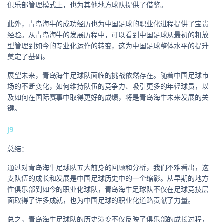
俱乐部管理模式上，也为其他地方球队提供了借鉴。
此外，青岛海牛的成功经历也为中国足球的职业化进程提供了宝贵
经验。从青岛海牛的发展历程中，可以看到中国足球从最初的粗放
型管理到如今的专业化运作的转变，这为中国足球整体水平的提升
奠定了基础。
展望未来，青岛海牛足球队面临的挑战依然存在。随着中国足球市
场的不断变化，如何维持队伍的竞争力、吸引更多的年轻球员，以
及如何在国际赛事中取得更好的成绩，将是青岛海牛未来发展的关
键。
j9
总结：
通过对青岛海牛足球队五大前身的回顾和分析，我们不难看出，这
支队伍的成长和发展是中国足球历史中的一个缩影。从早期的地方
性俱乐部到如今的职业化球队，青岛海牛足球队不仅在足球竞技层
面取得了许多成就，也为中国足球的职业化道路贡献了力量。
总之，青岛海牛足球队的历史演变不仅反映了俱乐部的成长过程，