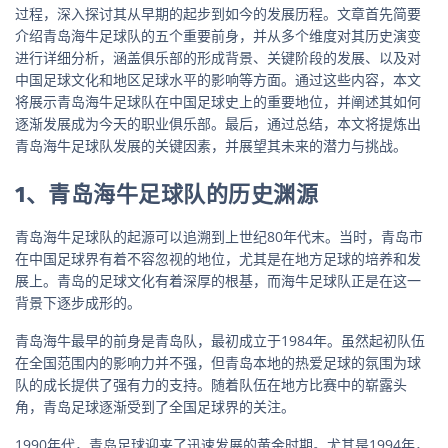
过程，深入探讨其从早期的起步到如今的发展历程。文章首先简要
介绍青岛海牛足球队的五个重要前身，并从多个维度对其历史演变
进行详细分析，涵盖俱乐部的形成背景、关键阶段的发展、以及对
中国足球文化和地区足球水平的影响等方面。通过这些内容，本文
将展示青岛海牛足球队在中国足球史上的重要地位，并阐述其如何
逐渐发展成为今天的职业俱乐部。最后，通过总结，本文将提炼出
青岛海牛足球队发展的关键因素，并展望其未来的潜力与挑战。
1、青岛海牛足球队的历史渊源
青岛海牛足球队的起源可以追溯到上世纪80年代末。当时，青岛市
在中国足球界有着不容忽视的地位，尤其是在地方足球的培养和发
展上。青岛的足球文化有着深厚的根基，而海牛足球队正是在这一
背景下逐步成形的。
青岛海牛最早的前身是青岛队，最初成立于1984年。虽然起初队伍
在全国范围内的影响力并不强，但青岛本地的热爱足球的氛围为球
队的成长提供了强有力的支持。随着队伍在地方比赛中的崭露头
角，青岛足球逐渐受到了全国足球界的关注。
1990年代，青岛足球迎来了迅速发展的黄金时期。尤其是1994年，