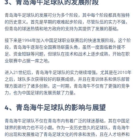
3、青岛海牛足球队的发展阶段
青岛海牛足球队的发展可分为多个阶段，其中每个阶段都具有独特
的历史意义。首先是早期的艰难起步阶段，尽管队伍的实力不强，
但青岛的球迷热情和地方政府的支持为其提供了发展的基础。
接下来是1994年加入中国足球职业联赛后的快速发展阶段。这个阶
段，青岛海牛逐渐在全国赛场崭露头角，虽然一度面临着外援不
足、资金短缺等问题，但球队在技术和战术上逐步成熟，开始在职
业联赛中占据一席之地。
进入21世纪后，青岛海牛足球队的实力继续增强。尤其是在2010年
之后，球队多次获得较好的联赛成绩，并且在青训体系和俱乐部管
理方面进行了诸多创新。这一时期，青岛海牛不仅有了更强的竞争
力，也为中国足球的发展贡献了力量。
4、青岛海牛足球队的影响与展望
青岛海牛足球队不仅在青岛市内有着广泛的球迷基础，其在中国足
球界的影响力也不可小觑。作为一支历史悠久的足球队，青岛海牛
的出现和发展推动了青岛足球文化的传承和发扬，且在人才培养和