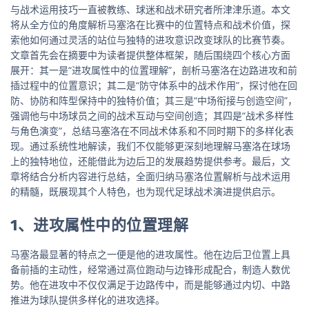
与战术运用技巧一直被教练、球迷和战术研究者所津津乐道。本文
将从全方位的角度解析马塞洛在比赛中的位置特点和战术价值，探
索他如何通过灵活的站位与独特的进攻意识改变球队的比赛节奏。
文章首先会在摘要中为读者提供整体框架，随后围绕四个核心方面
展开：其一是“进攻属性中的位置理解”，剖析马塞洛在边路进攻和前
插过程中的位置意识；其二是“防守体系中的战术作用”，探讨他在回
防、协防和阵型保持中的独特价值；其三是“中场衔接与创造空间”，
强调他与中场球员之间的战术互动与空间创造；其四是“战术多样性
与角色演变”，总结马塞洛在不同战术体系和不同时期下的多样化表
现。通过系统性地解读，我们不仅能够更深刻地理解马塞洛在球场
上的独特地位，还能借此为边后卫的发展趋势提供参考。最后，文
章将结合分析内容进行总结，全面归纳马塞洛位置解析与战术运用
的精髓，既展现其个人特色，也为现代足球战术演进提供启示。
1、进攻属性中的位置理解
马塞洛最显著的特点之一便是他的进攻属性。他在边后卫位置上具
备前插的主动性，经常通过高位跑动与边锋形成配合，制造人数优
势。他在进攻中不仅仅满足于边路传中，而是能够通过内切、中路
推进为球队提供多样化的进攻选择。