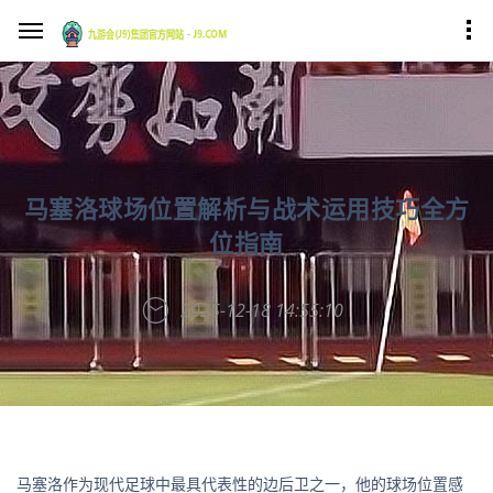
马塞洛球场位置解析与战术运用技巧全方
位指南
2025-12-18 14:55:10
马塞洛作为现代足球中最具代表性的边后卫之一，他的球场位置感