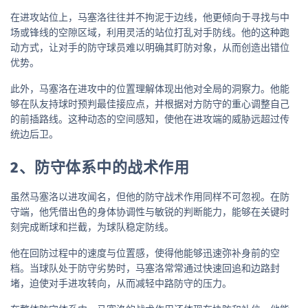
在进攻站位上，马塞洛往往并不拘泥于边线，他更倾向于寻找与中
场或锋线的空隙区域，利用灵活的站位打乱对手防线。他的这种跑
动方式，让对手的防守球员难以明确其盯防对象，从而创造出错位
优势。
此外，马塞洛在进攻中的位置理解体现出他对全局的洞察力。他能
够在队友持球时预判最佳接应点，并根据对方防守的重心调整自己
的前插路线。这种动态的空间感知，使他在进攻端的威胁远超过传
统边后卫。
2、防守体系中的战术作用
虽然马塞洛以进攻闻名，但他的防守战术作用同样不可忽视。在防
守端，他凭借出色的身体协调性与敏锐的判断能力，能够在关键时
刻完成断球和拦截，为球队稳定防线。
他在回防过程中的速度与位置感，使得他能够迅速弥补身前的空
档。当球队处于防守劣势时，马塞洛常常通过快速回追和边路封
堵，迫使对手进攻转向，从而减轻中路防守的压力。