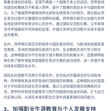
随着全球化的进程，足球不再是一个局限于本土的运动，世界各地
的球员和教练员不断涌入西甲，提升了联赛的竞技水平与国际影响
力。为了确保西甲能够培养出具有全球竞争力的球员，俱乐部必须
在青训过程中注重国际化视野的拓展。西甲俱乐部可以加强与世界
各地足球学校和青训中心的合作，通过国际交流和比赛，让年轻球
员尽早接触到不同风格的足球，并通过多样化的训练方法来丰富其
战术素养。
此外，西甲俱乐部还应积极参与国际青训项目，与欧洲其他国家甚
至南美、亚洲的顶级俱乐部进行合作，互派教练员进行学习和交
流。这种跨国合作不仅有助于提升教练员的执教水平，还能够帮助
俱乐部了解并借鉴其他国家在青训方面的成功经验，进一步提升青
训体系的国际化水平。
国际化的视野不仅限于外部合作，还包括对外籍球员的引进和培
养。西甲拥有来自世界各地的顶级球员和教练，这种国际化的氛围
对于年轻球员的成长至关重要。通过与这些国际球员和教练的交
流，西甲的年轻球员能够学习到不同国家的技战术风格，扩大自己
的足球认知，从而在未来的职业生涯中具备更强的适应能力。
3、加强职业生涯教育与个人发展支持