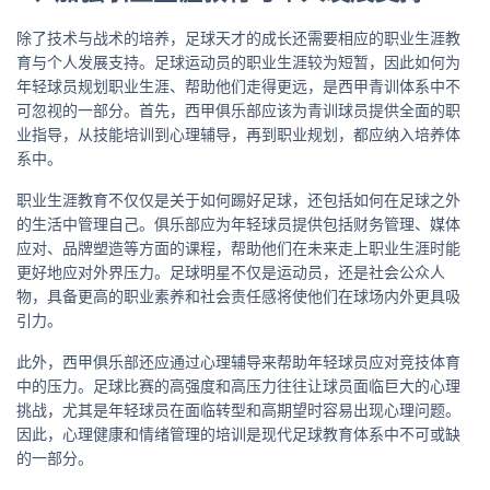
除了技术与战术的培养，足球天才的成长还需要相应的职业生涯教
育与个人发展支持。足球运动员的职业生涯较为短暂，因此如何为
年轻球员规划职业生涯、帮助他们走得更远，是西甲青训体系中不
可忽视的一部分。首先，西甲俱乐部应该为青训球员提供全面的职
业指导，从技能培训到心理辅导，再到职业规划，都应纳入培养体
系中。
职业生涯教育不仅仅是关于如何踢好足球，还包括如何在足球之外
的生活中管理自己。俱乐部应为年轻球员提供包括财务管理、媒体
应对、品牌塑造等方面的课程，帮助他们在未来走上职业生涯时能
更好地应对外界压力。足球明星不仅是运动员，还是社会公众人
物，具备更高的职业素养和社会责任感将使他们在球场内外更具吸
引力。
此外，西甲俱乐部还应通过心理辅导来帮助年轻球员应对竞技体育
中的压力。足球比赛的高强度和高压力往往让球员面临巨大的心理
挑战，尤其是年轻球员在面临转型和高期望时容易出现心理问题。
因此，心理健康和情绪管理的培训是现代足球教育体系中不可或缺
的一部分。