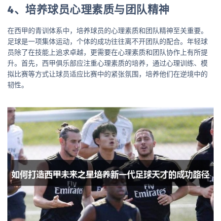
4、培养球员心理素质与团队精神
在西甲的青训体系中，培养球员的心理素质和团队精神至关重要。
足球是一项集体运动，个体的成功往往离不开团队的配合。年轻球
员除了在技能上追求卓越，更需要在心理素质和团队协作上有所提
升。首先，西甲俱乐部应注重心理素质的培养，通过心理训练、模
拟比赛等方式让球员适应比赛中的紧张氛围，培养他们在逆境中的
韧性。