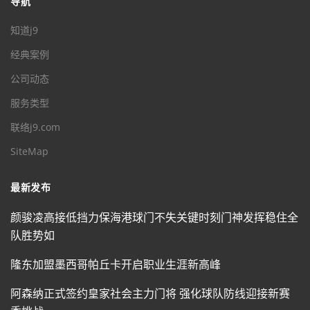
导航
知道j9
经典案例
公司动态
服务类型
联络j9.com
SiteMap
最新发布
颜骏凌高接低挡力保海港球门不失关键时刻门神发挥稳住全
队胜势如
隆东加盟墨西哥帕丘卡开启职业生涯新高峰
阿森纳正式签约皇家社会主力门将 强化球队防线迎接新赛