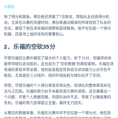
j9游会
除了得分和篮板，弗拉格还贡献了7次助攻，帮助队友创造得分机
会。尤其在比赛的关键时刻，弗拉格通过精准的传球找到了队友的
空位，展现了他在进攻端的视野和篮球智商。他不仅仅是一个得分
机器，还是场上组织进攻的重要核心。
2、乐福的空砍35分
尽管乐福在比赛中展现了强大的个人能力，砍下35分，但最终却未
能带领球队走向胜利，这也成为了“空砍数据”的典型案例。乐福在进
攻端的表现非常全面，他的投篮稳定性和低位进攻能力让对手防不
胜防，尤其是在三分线外，他的外线投射为球队拉开了空间。
然而，尽管乐福的个人得分表现非常出色，但球队的整体表现却无
法与之匹配。乐福的努力似乎未能改变比赛的进程，这也暴露出一
个问题：尽管个人数据亮眼，但团队协作不足，导致了比赛结果的
失利。乐福的努力显得孤立无援，最终无力回天。
从赛后的数据来看，乐福在比赛中并不仅仅是一个得分点，他在防