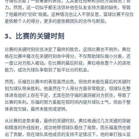
守端也贡献了一些重要的表现，尤其是在抢断和协防方面做出了努
力。然而，这一切似乎都无法弥补他在队友支持方面的缺失，导致
了他最终的“空砍”局面。这种情况也让人不禁反思，篮球比赛不仅仅
是依赖个人的得分，更多的是依赖团队的合作与默契。
3、比赛的关键时刻
比赛的关键时刻往往决定了最终的胜负，这场比赛也不例外。弗拉
格在比赛中屡次在关键时刻命中得分，不仅帮助球队缩小分差，还
一度让对方陷入被动。在比赛的最后阶段，弗拉格依靠个人的进攻
能力，成功为球队争取到了扳平比分的机会。
然而，乐福在比赛中的表现虽然出色，但他并未能在最后的关键时
刻为球队带来胜利。他虽然在个人得分方面非常稳定，但球队在整
体进攻组织上存在不足，尤其在防守端的漏洞被对方抓住，导致了
比赛的失利。乐福的努力虽能在短时间内提升球队士气，但由于整
体表现欠缺，最终未能完成逆转。
从比赛的走势来看，最终的关键时刻，弗拉格通过几次关键的突破
和精准的外线投射，成功地带领球队稳住了局势，而乐福虽然也做
出了贡献，但在球队其他成员的支持不足情况下，他的单打独斗显