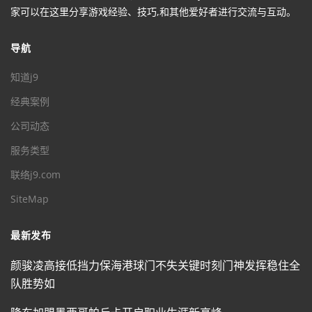
家可以在这里分享游戏经验、技巧,和其他爱好者进行交流与互动。
导航
知道j9
经典案例
公司动态
服务类型
联络j9.com
SiteMap
最新发布
颜骏凌高接低挡力保海港球门不失关键时刻门神发挥稳住全
队胜势如