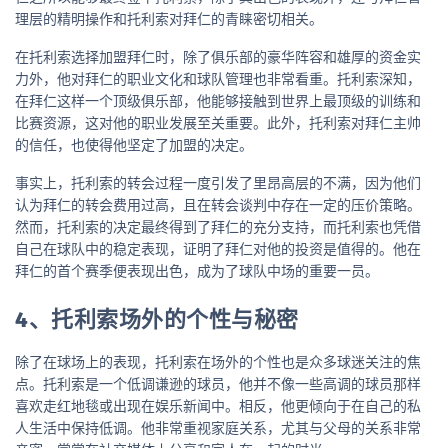
理层的精明操作和托利索对拜仁的青睐密切相关。
在托利索选择加盟拜仁时，除了俱乐部的豪华阵容和雄厚的资金实
力外，他对拜仁的职业文化和球队管理也非常看重。托利索深知，
在拜仁这样一个顶级俱乐部，他能够接触到世界上最顶级的训练和
比赛资源，这对他的职业发展至关重要。此外，托利索对拜仁主帅
的信任，也使得他坚定了加盟的决定。
事实上，托利索的转会过程一度引发了里昂高层的不满，因为他们
认为拜仁的转会费用过高，且在转会谈判中存在一定的压价策略。
然而，托利索的决定最终得到了拜仁的充分支持，而托利索也凭借
自己在球队中的稳定表现，证明了拜仁对他的投资是值得的。他在
拜仁的首个赛季便表现出色，成为了球队中场的重要一员。
4、托利索场外的个性与秘密
除了在球场上的表现，托利索在场外的个性也是众多球迷关注的焦
点。托利索是一个低调谦逊的球员，他并不像一些高调的球员那样
喜欢走红地毯或出现在娱乐新闻中。相反，他更倾向于在自己的私
人生活中保持低调。他非常重视家庭关系，尤其与父母的关系非常