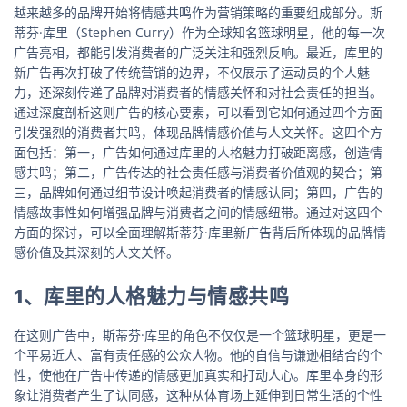
越来越多的品牌开始将情感共鸣作为营销策略的重要组成部分。斯
蒂芬·库里（Stephen Curry）作为全球知名篮球明星，他的每一次
广告亮相，都能引发消费者的广泛关注和强烈反响。最近，库里的
新广告再次打破了传统营销的边界，不仅展示了运动员的个人魅
力，还深刻传递了品牌对消费者的情感关怀和对社会责任的担当。
通过深度剖析这则广告的核心要素，可以看到它如何通过四个方面
引发强烈的消费者共鸣，体现品牌情感价值与人文关怀。这四个方
面包括：第一，广告如何通过库里的人格魅力打破距离感，创造情
感共鸣；第二，广告传达的社会责任感与消费者价值观的契合；第
三，品牌如何通过细节设计唤起消费者的情感认同；第四，广告的
情感故事性如何增强品牌与消费者之间的情感纽带。通过对这四个
方面的探讨，可以全面理解斯蒂芬·库里新广告背后所体现的品牌情
感价值及其深刻的人文关怀。
1、库里的人格魅力与情感共鸣
在这则广告中，斯蒂芬·库里的角色不仅仅是一个篮球明星，更是一
个平易近人、富有责任感的公众人物。他的自信与谦逊相结合的个
性，使他在广告中传递的情感更加真实和打动人心。库里本身的形
象让消费者产生了认同感，这种从体育场上延伸到日常生活的个性