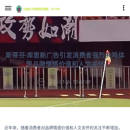
斯蒂芬·库里新广告引发消费者强烈共鸣体
现品牌情感价值和人文关怀
2026-01-24 13:02:09
近年来，随着消费者对品牌情感价值和人文关怀的关注不断增加，