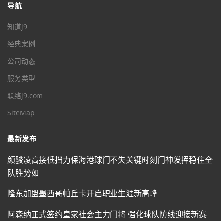
导航
知道j9
经典案例
公司动态
服务类型
联络j9.com
SiteMap
最新发布
颜骏凌高接低挡力保海港球门不失关键时刻门神发挥稳住全
队胜势如
隆东加盟墨西哥帕丘卡开启职业生涯新高峰
阿森纳正式签约皇家社会主力门将 强化球队防线迎接新赛