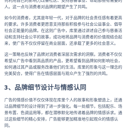
何利用自己的影响力改善社区、支持慈善事业、帮助那些有需要的
人。这一点与消费者对品牌的期望产生了共鸣。
如今的消费者，尤其是年轻一代，对于品牌的社会责任感有着更高
的要求。许多消费者更愿意支持那些积极参与社会公益事业、倡导
社会正能量的品牌。在这则广告中，库里通过讲述自己参与慈善活
动和支持社会公平的故事，成功地将品牌与消费者的价值观结合起
来，使广告不仅仅停留在商业层面，还承载了更多的社会意义。
这一策略也反映了品牌对消费者深层次需求的洞察。消费者不仅仅
希望从广告中看到高品质的产品，更希望看到品牌如何影响社会，
如何通过其产品或服务改善他们的生活。库里的形象与这一理念的
完美契合，使得广告在情感层面与观众产生了强烈的共鸣。
3、品牌细节设计与情感认同
广告的情感价值不仅仅体现在库里个人的故事和形象塑造上，还通
过品牌细节的设计得到了进一步强化。每一处细节，包括配乐、场
景布置、色调运用等，都在潜移默化地传递着品牌的情感诉求。通
过这些细节的精心安排，广告能够更加精准地引起观众的情感认
同。