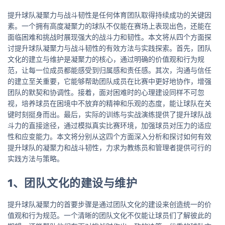
提升球队凝聚力与战斗韧性是任何体育团队取得持续成功的关键因
素。一个拥有高度凝聚力的球队不仅能在赛场上表现出色，还能在
面临困难和挑战时展现强大的战斗力和韧性。本文将从四个方面探
讨提升球队凝聚力与战斗韧性的有效方法与实践探索。首先，团队
文化的建立与维护是凝聚力的核心，通过明确的价值观和行为规
范，让每一位成员都能感受到归属感和责任感。其次，沟通与信任
的建立至关重要，它能够帮助团队成员在比赛中更好地协作，增强
团队的默契和协调性。接着，面对困难时的心理建设同样不可忽
视，培养球员在困境中不放弃的精神和乐观的态度，能让球队在关
键时刻挺身而出。最后，实际的训练与实战演练提供了提升球队战
斗力的直接途径，通过模拟真实比赛环境，加强球员对压力的适应
性和应变能力。本文将分别从这四个方面深入分析和探讨如何有效
提升球队的凝聚力和战斗韧性，力求为教练员和管理者提供可行的
实践方法与策略。
1、团队文化的建设与维护
提升球队凝聚力的首要步骤是通过团队文化的建设来创造统一的价
值观和行为规范。一个清晰的团队文化不仅能让球员们了解彼此的