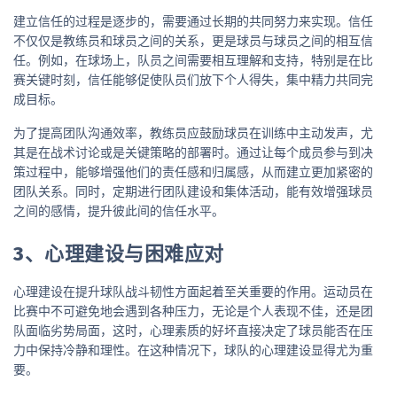
建立信任的过程是逐步的，需要通过长期的共同努力来实现。信任
不仅仅是教练员和球员之间的关系，更是球员与球员之间的相互信
任。例如，在球场上，队员之间需要相互理解和支持，特别是在比
赛关键时刻，信任能够促使队员们放下个人得失，集中精力共同完
成目标。
为了提高团队沟通效率，教练员应鼓励球员在训练中主动发声，尤
其是在战术讨论或是关键策略的部署时。通过让每个成员参与到决
策过程中，能够增强他们的责任感和归属感，从而建立更加紧密的
团队关系。同时，定期进行团队建设和集体活动，能有效增强球员
之间的感情，提升彼此间的信任水平。
3、心理建设与困难应对
心理建设在提升球队战斗韧性方面起着至关重要的作用。运动员在
比赛中不可避免地会遇到各种压力，无论是个人表现不佳，还是团
队面临劣势局面，这时，心理素质的好坏直接决定了球员能否在压
力中保持冷静和理性。在这种情况下，球队的心理建设显得尤为重
要。