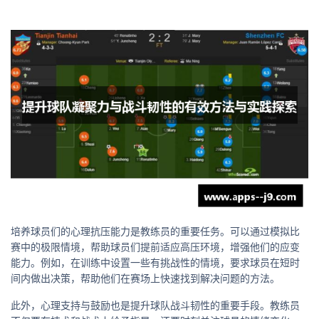
培养球员们的心理抗压能力是教练员的重要任务。可以通过模拟比
赛中的极限情境，帮助球员们提前适应高压环境，增强他们的应变
能力。例如，在训练中设置一些有挑战性的情境，要求球员在短时
间内做出决策，帮助他们在赛场上快速找到解决问题的方法。
此外，心理支持与鼓励也是提升球队战斗韧性的重要手段。教练员