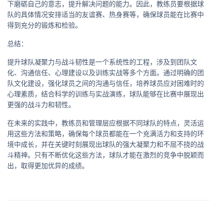
下磨砺自己的意志，提升解决问题的能力。因此，教练员要根据球
队的具体情况安排适当的友谊赛、热身赛等，确保球员能在比赛中
得到充分的锻炼和检验。
总结：
提升球队凝聚力与战斗韧性是一个系统性的工程，涉及到团队文
化、沟通信任、心理建设以及训练实战等多个方面。通过明确的团
队文化建设，强化球员之间的沟通与信任，培养球员应对困难时的
心理素质，结合科学的训练与实战演练，球队能够在比赛中展现出
更强的战斗力和韧性。
在未来的实践中，教练员和管理层应根据不同球队的特点，灵活运
用这些方法和策略，确保每个球员都能在一个充满活力和支持的环
境中成长，并在关键时刻展现出球队的强大凝聚力和不屈不挠的战
斗精神。只有不断优化这些方法，球队才能在激烈的竞争中脱颖而
出，取得更加优异的成绩。