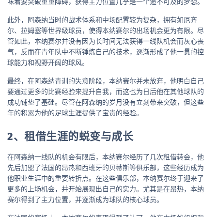
味着要突破重重障碍，获得主力位置几乎是一个遥不可及的梦想。
此外，阿森纳当时的战术体系和中场配置较为复杂，拥有如厄齐
尔、拉姆塞等世界级球员，使得本纳赛尔的出场机会更为有限。尽
管如此，本纳赛尔并没有因为长时间无法获得一线队机会而灰心丧
气，反而在青年队中不断锤炼自己的技术，逐渐形成了他一贯的控
球能力和视野开阔的球风。
最终，在阿森纳青训的失意阶段，本纳赛尔并未放弃，他明白自己
要通过更多的比赛经验来提升自我，而这也为日后他在其他球队的
成功铺垫了基础。尽管在阿森纳的岁月没有立刻带来突破，但这些
年的积累为他的足球生涯提供了宝贵的经验。
2、租借生涯的蜕变与成长
在阿森纳一线队的机会有限后，本纳赛尔经历了几次租借转会，他
先后加盟了法国的昂热和西班牙的贝蒂斯等俱乐部，这些经历成为
他职业生涯中的重要转折点。在这些俱乐部，本纳赛尔终于迎来了
更多的上场机会，并开始展现出自己的实力。尤其是在昂热，本纳
赛尔得到了主力位置，并逐渐成为球队的核心球员。