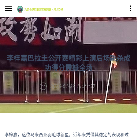
李梓嘉巴拉圭公开赛精彩上演后场跳杀成
功得分震撼全场
2026-01-29 11:23:37
李梓嘉，这位马来西亚羽毛球新星，近年来凭借其稳定的表现和过