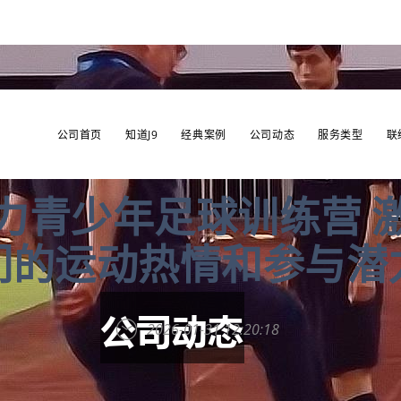
公司首页
知道J9
经典案例
公司动态
服务类型
联
力青少年足球训练营 
们的运动热情和参与潜
2026-01-31 12:20:18