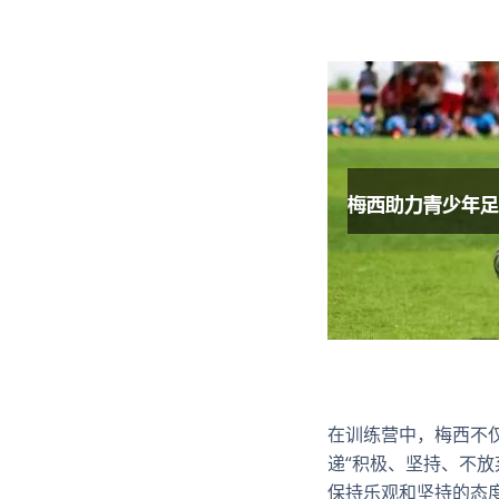
在训练营中，梅西不
递“积极、坚持、不
保持乐观和坚持的态