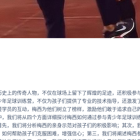
历史上的传奇人物，不仅在球场上留下了辉煌的足迹，还积极参
少年足球训练营，不仅为孩子们提供了专业的技术指导，还激发
轻学员的互动，梅西为他们树立了榜样，激励他们敢于追求自己
中，我们将从四个方面详细探讨梅西如何通过参与青少年足球训
首先，我们将分析梅西的亲身示范对孩子们的积极影响；其次，
，如何帮助孩子们克服困难，增强信心；第三，我们将阐述梅西