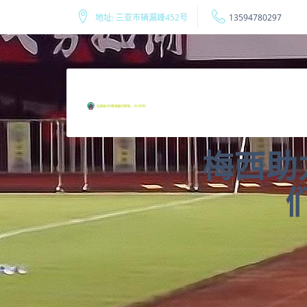
地址: 三亚市辆漏峰452号
13594780297
梅西助