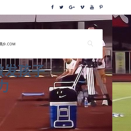
络J9.COM
激发孩子
力