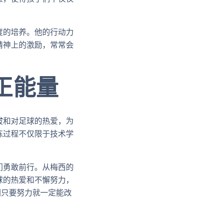
度的培养。他的行动力
精神上的激励，常常会
正能量
拔和对足球的热爱，为
练过程不仅限于技术学
们勇敢前行。从梅西的
球的热爱和不懈努力，
们只要努力就一定能改