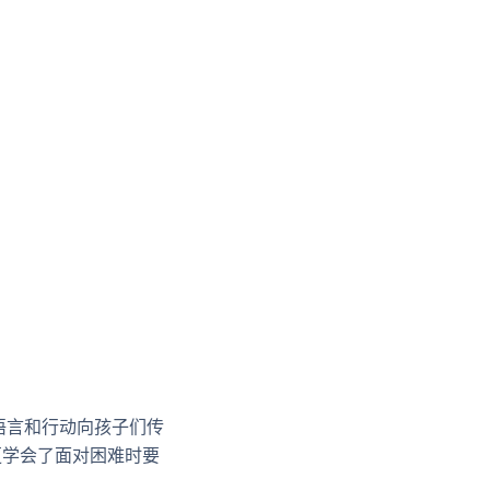
语言和行动向孩子们传
更学会了面对困难时要