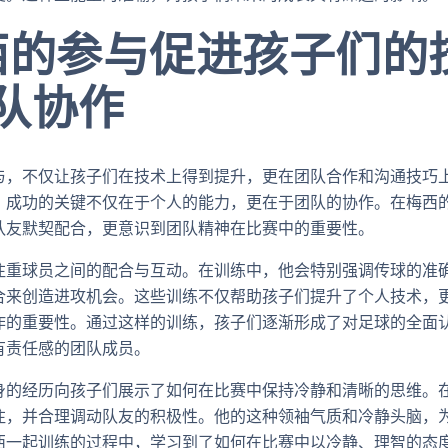
西的参与促进孩子们的
队协作
与，不仅让孩子们在技术上得到提升，更在团队合作和沟通技巧
，成功的关键不仅在于个人的能力，更在于团队的协作。在梅西
队友默契配合，更意识到团队精神在比赛中的重要性。
注重球员之间的配合与互动。在训练中，他会特别强调传球的准
合来创造进攻机会。这些训练不仅帮助孩子们提升了个人技术，
作的重要性。通过这样的训练，孩子们逐渐形成了对足球的全面
有责任感的团队成员。
身的经历向孩子们展示了如何在比赛中保持冷静和清晰的思维。
注，并合理调动队友的积极性。他的这种领袖气质和冷静头脑，
西一起训练的过程中，学习到了如何在比赛中以冷静、理智的态