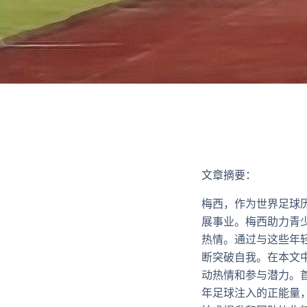
文章摘要：
梅西，作为世界足球
展事业。梅西助力青
热情。通过与这些年
断突破自我。在本文
动热情和参与潜力。
年足球注入的正能量