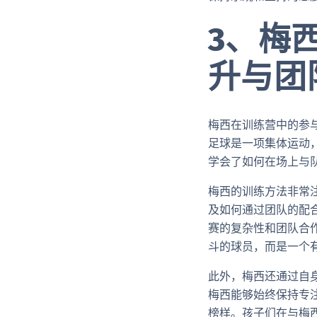
3、梅
升与团
梅西在训练营中的参
足球是一项集体运动
学会了如何在场上与
梅西的训练方法非常
及如何通过团队的配
赛的复杂性和团队合
斗的球员，而是一个
此外，梅西还通过自
梅西能够始终保持专
榜样。孩子们在与梅