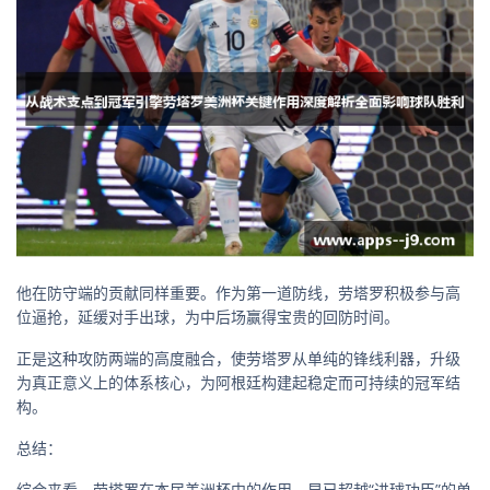
他在防守端的贡献同样重要。作为第一道防线，劳塔罗积极参与高
位逼抢，延缓对手出球，为中后场赢得宝贵的回防时间。
正是这种攻防两端的高度融合，使劳塔罗从单纯的锋线利器，升级
为真正意义上的体系核心，为阿根廷构建起稳定而可持续的冠军结
构。
总结：
综合来看，劳塔罗在本届美洲杯中的作用，早已超越“进球功臣”的单