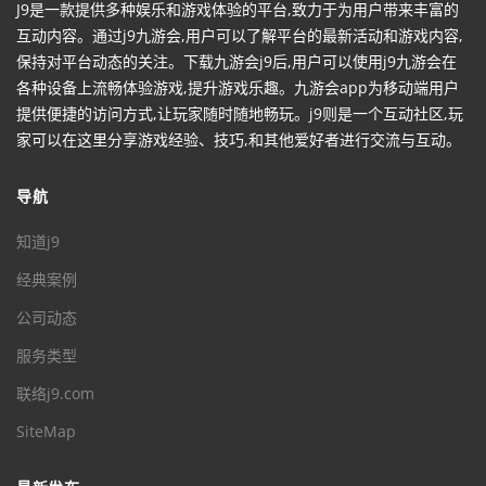
J9是一款提供多种娱乐和游戏体验的平台,致力于为用户带来丰富的
互动内容。通过j9九游会,用户可以了解平台的最新活动和游戏内容,
保持对平台动态的关注。下载九游会j9后,用户可以使用j9九游会在
各种设备上流畅体验游戏,提升游戏乐趣。九游会app为移动端用户
提供便捷的访问方式,让玩家随时随地畅玩。j9则是一个互动社区,玩
家可以在这里分享游戏经验、技巧,和其他爱好者进行交流与互动。
导航
知道j9
经典案例
公司动态
服务类型
联络j9.com
SiteMap