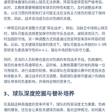
通常意味着球队的核心球员无法参赛，阵容深度将受到严峻考验。
此时，主教练需要根据现有球员的特性和能力，及时调整战术体
系。以往习惯的阵型和打法可能无法在没有主力球员的情况下保持
优势，因此，战术变动成为应对伤病的关键。
一种常见的战术调整方式是“简化战术”。例如，当缺乏中场核心球员
时，球队可能会选择更加保守的防守反击战术，减轻进攻压力，同
时加固防守线。另一种调整方式则是通过改变阵型来弥补阵容的短
板。比如，在关键球员缺席的情况下，球队可能会从传统的4-3-3阵
型转变为更具保守性的4-4-2，强化中场控制与防守力量。
同时，灵活的人员轮换也是应对伤病的有效战术手段。伤病潮时，
球员的身体负荷通常较大，这时候，主教练需要巧妙地利用每一位
可用球员，进行适度的轮换，保证球队在高强度比赛中的竞技状态
和体能水平。通过战术的灵活调整，英超球队能够尽量减少伤病给
球队带来的负面影响，并保持足够的竞争力。
3、球队深度挖掘与替补培养
在英超这种高强度的竞争环境下，球队的阵容深度尤为重要。伤病
潮的爆发，往往会让某些关键球员缺席，面对这种情况，如何最大