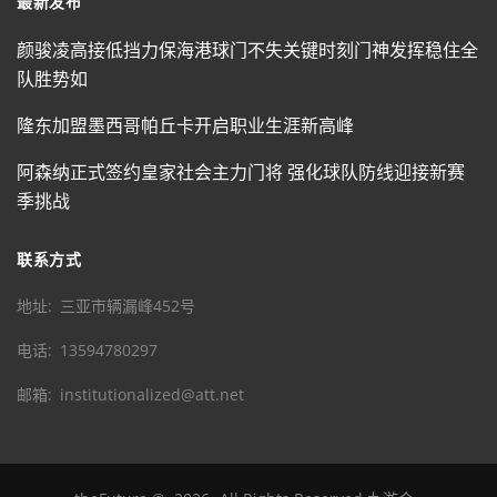
最新发布
颜骏凌高接低挡力保海港球门不失关键时刻门神发挥稳住全
队胜势如
隆东加盟墨西哥帕丘卡开启职业生涯新高峰
阿森纳正式签约皇家社会主力门将 强化球队防线迎接新赛
季挑战
联系方式
地址
三亚市辆漏峰452号
电话
13594780297
邮箱
institutionalized@att.net