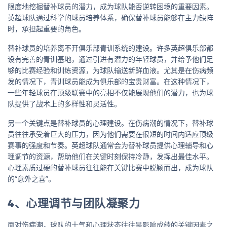
限度地挖掘替补球员的潜力，成为球队能否逆转困境的重要因素。
英超球队通过科学的球员培养体系，确保替补球员能够在主力缺阵
时，承担起重要的角色。
替补球员的培养离不开俱乐部青训系统的建设。许多英超俱乐部都
设有完善的青训基地，通过引进有潜力的年轻球员，并给予他们足
够的比赛经验和训练资源，为球队输送新鲜血液。尤其是在伤病频
发的情况下，青训球员能成为俱乐部的宝贵财富。在这种情况下，
一些年轻球员在顶级联赛中的亮相不仅能展现他们的潜力，也为球
队提供了战术上的多样性和灵活性。
另一个关键点是替补球员的心理建设。在伤病潮的情况下，替补球
员往往承受着巨大的压力，因为他们需要在很短的时间内适应顶级
赛事的强度和节奏。英超球队通常会为替补球员提供心理辅导和心
理调节的资源，帮助他们在关键时刻保持冷静，发挥出最佳水平。
心理素质过硬的替补球员往往能在关键比赛中脱颖而出，成为球队
的“意外之喜”。
4、心理调节与团队凝聚力
面对伤病潮，球队的士气和心理状态往往是影响成绩的关键因素之