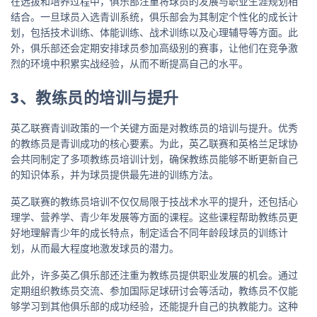
在选拔和培养过程中，俱乐部注重将球员的发展与职业生涯规划相
结合。一旦球员入选青训系统，俱乐部会为其制定个性化的成长计
划，包括技术训练、体能训练、战术训练以及心理辅导等方面。此
外，俱乐部还会定期安排球员参加高级别的赛事，让他们在竞争激
烈的环境中积累实战经验，从而不断提高自己的水平。
3、教练员的培训与提升
英乙联赛青训政策的一个关键方面是对教练员的培训与提升。优秀
的教练员是青训成功的核心要素。为此，英乙联赛和英格兰足球协
会共同制定了多项教练员培训计划，确保教练员能够不断更新自己
的知识体系，并为球员提供最先进的训练方法。
英乙联赛的教练员培训不仅仅局限于技战术水平的提升，还包括心
理学、营养学、青少年发展等方面的课程。这些课程帮助教练员更
好地理解青少年的成长特点，制定适合不同年龄段球员的训练计
划，从而最大程度地激发球员的潜力。
此外，许多英乙俱乐部还注重为教练员提供职业发展的机会。通过
定期组织教练员交流、参加国际足球研讨会等活动，教练员不仅能
够学习到其他俱乐部的成功经验，还能提升自己的执教能力。这种