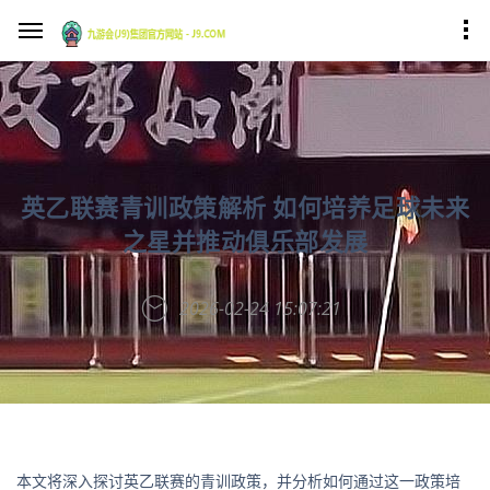
英乙联赛青训政策解析 如何培养足球未来
之星并推动俱乐部发展
2026-02-24 15:07:21
本文将深入探讨英乙联赛的青训政策，并分析如何通过这一政策培