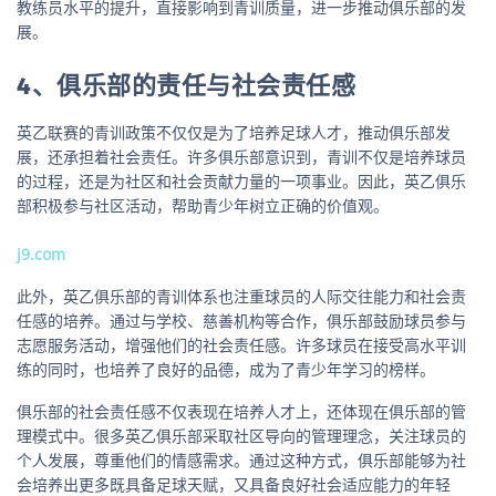
教练员水平的提升，直接影响到青训质量，进一步推动俱乐部的发
展。
4、俱乐部的责任与社会责任感
英乙联赛的青训政策不仅仅是为了培养足球人才，推动俱乐部发
展，还承担着社会责任。许多俱乐部意识到，青训不仅是培养球员
的过程，还是为社区和社会贡献力量的一项事业。因此，英乙俱乐
部积极参与社区活动，帮助青少年树立正确的价值观。
j9.com
此外，英乙俱乐部的青训体系也注重球员的人际交往能力和社会责
任感的培养。通过与学校、慈善机构等合作，俱乐部鼓励球员参与
志愿服务活动，增强他们的社会责任感。许多球员在接受高水平训
练的同时，也培养了良好的品德，成为了青少年学习的榜样。
俱乐部的社会责任感不仅表现在培养人才上，还体现在俱乐部的管
理模式中。很多英乙俱乐部采取社区导向的管理理念，关注球员的
个人发展，尊重他们的情感需求。通过这种方式，俱乐部能够为社
会培养出更多既具备足球天赋，又具备良好社会适应能力的年轻