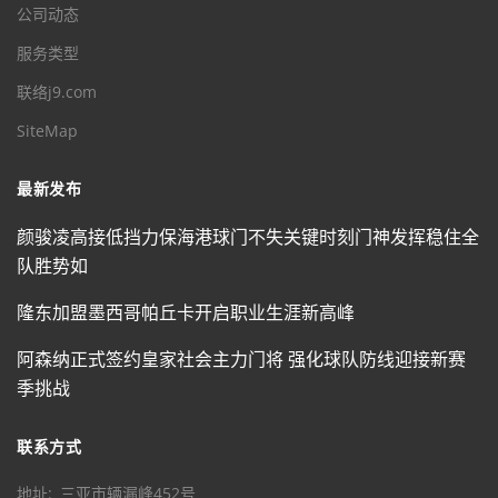
公司动态
服务类型
联络j9.com
SiteMap
最新发布
颜骏凌高接低挡力保海港球门不失关键时刻门神发挥稳住全
队胜势如
隆东加盟墨西哥帕丘卡开启职业生涯新高峰
阿森纳正式签约皇家社会主力门将 强化球队防线迎接新赛
季挑战
联系方式
地址
三亚市辆漏峰452号