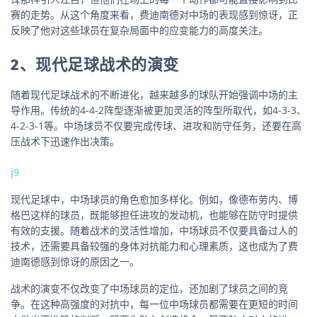
赛的走势。从这个角度来看，费迪南德对中场的表现感到惊讶，正
反映了他对这些球员在复杂局面中的应变能力的高度关注。
2、现代足球战术的演变
随着现代足球战术的不断进化，越来越多的球队开始强调中场的主
导作用。传统的4-4-2阵型逐渐被更加灵活的阵型所取代，如4-3-3、
4-2-3-1等。中场球员不仅要完成传球、进攻和防守任务，还要在高
压战术下迅速作出决策。
j9
现代足球中，中场球员的角色愈加多样化。例如，像德布劳内、博
格巴这样的球员，既能够担任进攻的发动机，也能够在防守时提供
有效的支援。随着战术的灵活性增加，中场球员不仅要具备过人的
技术，还需要具备较强的身体对抗能力和心理素质，这也成为了费
迪南德感到惊讶的原因之一。
战术的演变不仅改变了中场球员的定位，还加剧了球员之间的竞
争。在这种高强度的对抗中，每一位中场球员都需要在更短的时间