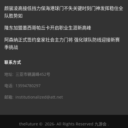
颜骏凌高接低挡力保海港球门不失关键时刻门神发挥稳住全
队胜势如
隆东加盟墨西哥帕丘卡开启职业生涯新高峰
阿森纳正式签约皇家社会主力门将 强化球队防线迎接新赛
季挑战
联系方式
地址
三亚市辆漏峰452号
电话
13594780297
邮箱
institutionalized@att.net
theFuture
©
2026
- All Rights Reserved
九游会
.