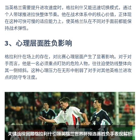
当英格兰需要提升进攻速度时，格拉利什又能迅速切换模式，通过
个人带球推进拉快整体节奏。他在战术体系中的核心价值，正体现
在这种可快可慢的适应能力上，使英格兰队在不同对手面前都能保
持战术弹性。
3、心理层面胜负影响
格拉利什在场上的存在，对比赛心理层面产生了显著影响。对于对
手而言，他是一名必须重点盯防的危险人物，往往迫使防线整体向
其一侧倾斜。这种心理压力在无形中削弱了对手对其他英格兰进攻
点的防守专注度。