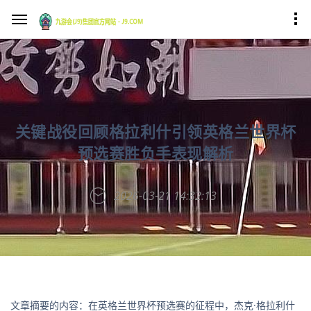
关键战役回顾格拉利什引领英格兰世界杯
预选赛胜负手表现解析
2026-03-21 14:32:13
文章摘要的内容：在英格兰世界杯预选赛的征程中，杰克·格拉利什