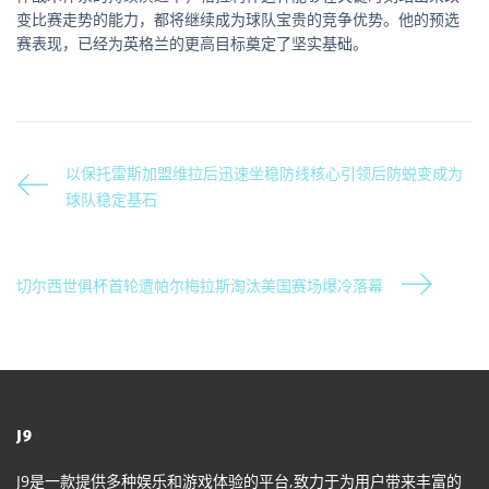
变比赛走势的能力，都将继续成为球队宝贵的竞争优势。他的预选
赛表现，已经为英格兰的更高目标奠定了坚实基础。
以保托雷斯加盟维拉后迅速坐稳防线核心引领后防蜕变成为
球队稳定基石
切尔西世俱杯首轮遭帕尔梅拉斯淘汰美国赛场爆冷落幕
J9
J9是一款提供多种娱乐和游戏体验的平台,致力于为用户带来丰富的