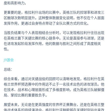
度和高影响力。
更重要的是，格拉利什出场的比赛中，英格兰队的控球率和进攻三
区触球次数明显提升。这种整体数据变化说明，他不仅在个人层面
发挥作用，更通过自身特点带动了全队比赛方式的优化。
当胜负结果与个人表现相结合分析时，可以发现格拉利什往往出现
在英格兰赢下关键比赛的核心链条中。无论是直接参与进球，还是
在进攻发起阶段发挥作用，他的数据与胜利之间形成了高度相关
性。
j9游会
总结：
综合来看，通过对关键战役的回顾可以清晰地发现，格拉利什在英
格兰世界杯预选赛中的作用远不止于一名技术出色的进攻球员。他
在技术、战术和心理层面形成了多维度影响，成为英格兰队破解僵
局、掌控比赛的重要胜负手。
展望未来，无论是在更高强度的世界杯正赛舞台，还是在英格兰整
体战术体系的持续演进中，格拉利什这种能够在关键时刻站出来改