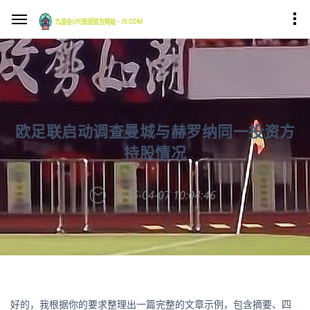
欧足联启动调查曼城与赫罗纳同一投资方
持股情况
2026-04-07 10:04:46
好的，我根据你的要求整理出一篇完整的文章示例，包含摘要、四