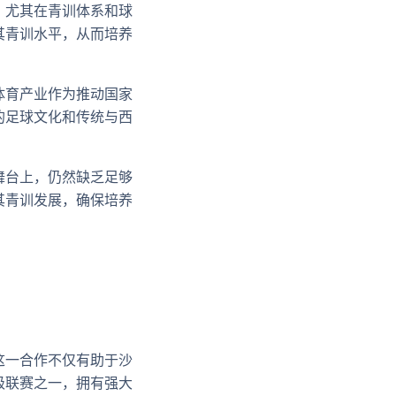
，尤其在青训体系和球
其青训水平，从而培养
体育产业作为推动国家
的足球文化和传统与西
舞台上，仍然缺乏足够
其青训发展，确保培养
这一合作不仅有助于沙
级联赛之一，拥有强大