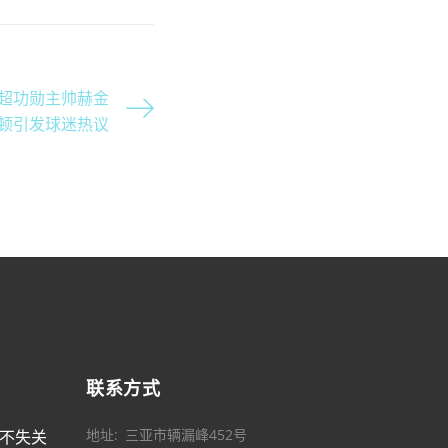
超功勋主帅赫金
顿引发球迷热议
联系方式
地址
三亚市辆漏峰452号
不失关