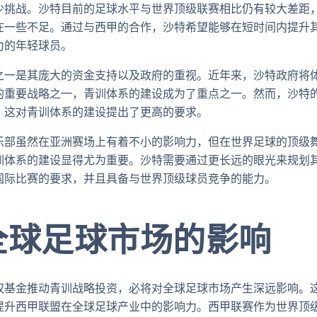
少挑战。沙特目前的足球水平与世界顶级联赛相比仍有较大差距
在一些不足。通过与西甲的合作，沙特希望能够在短时间内提升
力的年轻球员。
之一是其庞大的资金支持以及政府的重视。近年来，沙特政府将
的重要战略之一，青训体系的建设成为了重点之一。然而，沙特
，这对青训体系的建设提出了更高的要求。
乐部虽然在亚洲赛场上有着不小的影响力，但在世界足球的顶级
训体系的建设显得尤为重要。沙特需要通过更长远的眼光来规划
国际比赛的要求，并且具备与世界顶级球员竞争的能力。
全球足球市场的影响
权基金推动青训战略投资，必将对全球足球市场产生深远影响。
提升西甲联盟在全球足球产业中的影响力。西甲联赛作为世界顶