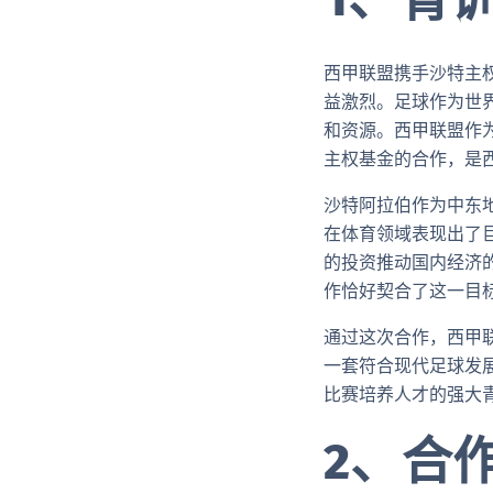
西甲联盟携手沙特主
益激烈。足球作为世
和资源。西甲联盟作
主权基金的合作，是
沙特阿拉伯作为中东
在体育领域表现出了
的投资推动国内经济
作恰好契合了这一目
通过这次合作，西甲
一套符合现代足球发
比赛培养人才的强大
2、合