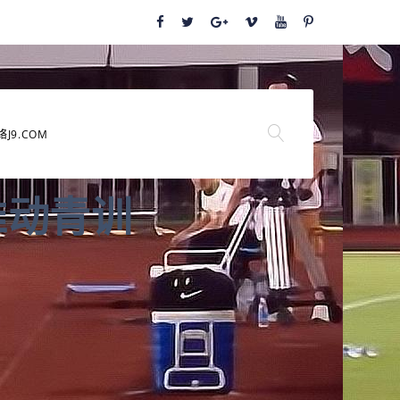
络J9.COM
推动青训