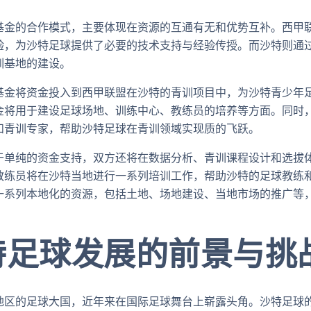
基金的合作模式，主要体现在资源的互通有无和优势互补。西甲
验，为沙特足球提供了必要的技术支持与经验传授。而沙特则通
训基地的建设。
基金将资金投入到西甲联盟在沙特的青训项目中，为沙特青少年
金将用于建设足球场地、训练中心、教练员的培养等方面。同时
和青训专家，帮助沙特足球在青训领域实现质的飞跃。
于单纯的资金支持，双方还将在数据分析、青训课程设计和选拔
教练员将在沙特当地进行一系列培训工作，帮助沙特的足球教练
一系列本地化的资源，包括土地、场地建设、当地市场的推广等
特足球发展的前景与挑
地区的足球大国，近年来在国际足球舞台上崭露头角。沙特足球