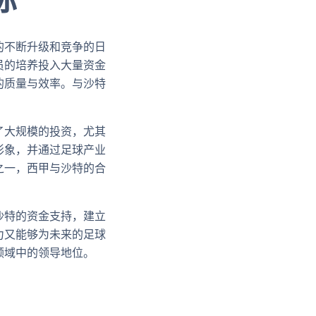
的不断升级和竞争的日
员的培养投入大量资金
的质量与效率。与沙特
了大规模的投资，尤其
形象，并通过足球产业
之一，西甲与沙特的合
沙特的资金支持，建立
力又能够为未来的足球
领域中的领导地位。