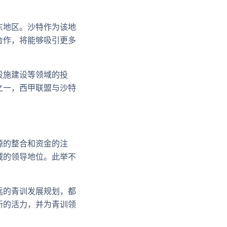
东地区。沙特作为该地
合作，将能够吸引更多
设施建设等领域的投
之一，西甲联盟与沙特
源的整合和资金的注
域的领导地位。此举不
远的青训发展规划，都
新的活力，并为青训领