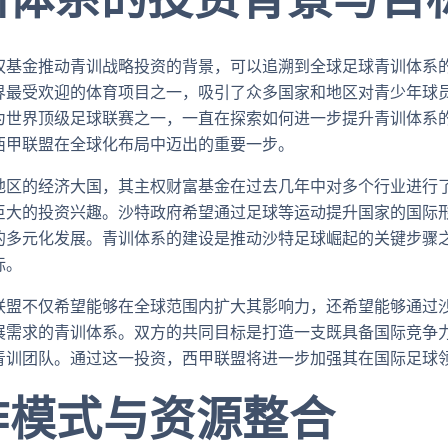
权基金推动青训战略投资的背景，可以追溯到全球足球青训体系
界最受欢迎的体育项目之一，吸引了众多国家和地区对青少年球
为世界顶级足球联赛之一，一直在探索如何进一步提升青训体系
西甲联盟在全球化布局中迈出的重要一步。
地区的经济大国，其主权财富基金在过去几年中对多个行业进行
巨大的投资兴趣。沙特政府希望通过足球等运动提升国家的国际
的多元化发展。青训体系的建设是推动沙特足球崛起的关键步骤
标。
联盟不仅希望能够在全球范围内扩大其影响力，还希望能够通过
展需求的青训体系。双方的共同目标是打造一支既具备国际竞争
青训团队。通过这一投资，西甲联盟将进一步加强其在国际足球
作模式与资源整合