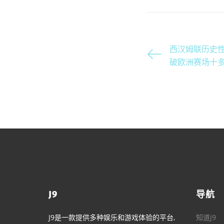
西汉姆联历史性
破欧洲赛场十
J9
导航
J9是一款提供多种娱乐和游戏体验的平台,
知道j9