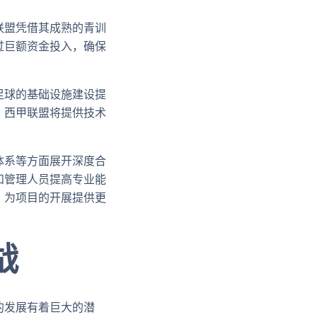
联盟凭借其成熟的青训
过巨额资金投入，确保
足球的基础设施建设提
，西甲联盟将提供技术
体系等方面展开深度合
和管理人员提高专业能
，为项目的开展提供更
战
的发展有着巨大的潜