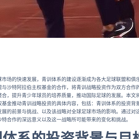
球市场的快速发展，青训体系的建设逐渐成为各大足球联盟和俱
盟与沙特阿拉伯主权基金的合作，将青训战略投资作为双方合作
整合，提升青少年球员的培养质量，推动国际足球的发展。本文
权基金推动青训战略投资的具体内容，包括：青训体系的投资背
发展的前景与挑战、以及该战略对全球足球市场的影响。通过对
沙特合作的深远意义以及这一战略所可能带来的变化和挑战。
训体系的投资背景与目