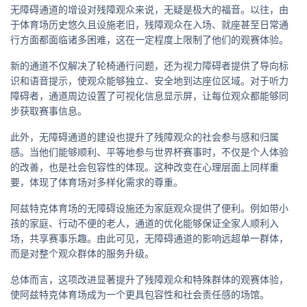
无障碍通道的增设对残障观众来说，无疑是极大的福音。以往，由
于体育场历史悠久且设施老旧，残障观众在入场、就座甚至日常通
行方面都面临诸多困难，这在一定程度上限制了他们的观赛体验。
新的通道不仅解决了轮椅通行问题，还为视力障碍者提供了导向标
识和语音提示，使观众能够独立、安全地到达座位区域。对于听力
障碍者，通道周边设置了可视化信息显示屏，让每位观众都能够同
步获取赛事信息。
此外，无障碍通道的建设也提升了残障观众的社会参与感和归属
感。当他们能够顺利、平等地参与世界杯赛事时，不仅是个人体验
的改善，也是社会包容性的体现。这种改变在心理层面上同样重
要，体现了体育场对多样化需求的尊重。
阿兹特克体育场的无障碍设施还为家庭观众提供了便利。例如带小
孩的家庭、行动不便的老人，通道的优化能够保证全家人顺利入
场，共享赛事乐趣。由此可见，无障碍通道的影响远超单一群体，
而是对整个观众群体的服务升级。
总体而言，这项改进显著提升了残障观众和特殊群体的观赛体验，
使阿兹特克体育场成为一个更具包容性和社会责任感的场馆。