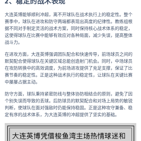
2、稳定的战术表现
大连英博能够顺利冲超，离不开球队在战术执行上的稳定性。整个
赛季中，球队在进攻和防守两端都表现出高度的纪律性。教练组根
据不同对手制定灵活的战术方案，同时保持核心战术体系的稳定，
这使得球队在比赛中能够有效应对各种局面，减少失误，提高整体
战斗力。
在进攻方面，大连英博强调团队配合和快速传导，前场球员之间的
默契配合使得球队在关键区域总能创造射门机会。同时，中场球员
在攻防转换中的高效调度，为前场进攻提供了充足支撑，保证了比
赛节奏的稳定性。正是这种战术执行的稳定性，让球队在关键比赛
中屡屡占据主动。
防守方面，球队秉持紧密防线与整体协防相结合的原则，避免了因
个别失误而导致的丢球。后防球员的默契配合和对场上局势的敏锐
判断，使球队在面对强敌时仍能保持稳固。正是这种攻守兼备、稳
定有序的战术体系，为大连英博的冲超提供了坚实的基础。