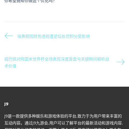
你希望我帮你做这个优化吗？
埃弗顿因财务违规遭足坛处罚积分受影响
姆巴佩对阵国米世界杯全场表现深度复盘与关键瞬间解析战
术价值
J9
J9是一款提供多种娱乐和游戏体验的平台,致力于为用户带来丰富的
互动内容。通过j9九游会,用户可以了解平台的最新活动和游戏内容,