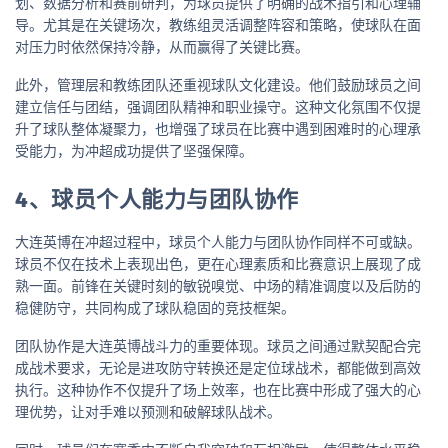
划、数据分析和赛前研判，为球员提供了明确的战术指引和心理辅
导。尤其是在关键场次，教练组灵活调整阵容和策略，使球队在面
对压力时依然保持冷静，从而赢得了关键比赛。
此外，管理层和教练团队还重视球队文化建设。他们鼓励球员之间
建立信任与团结，强调团队精神和职业操守。这种文化氛围不仅提
升了球队整体凝聚力，也增强了球员在比赛中遇到困难时的心理承
受能力，为冲超成功提供了坚强保障。
4、球员个人能力与团队协作
大连英博在冲超过程中，球员个人能力与团队协作同样不可或缺。
球员不仅在技术上表现出色，更在心理素质和比赛意识上展现了成
熟一面。前锋在关键时刻的敏锐嗅觉、中场的精准调度以及后防的
稳健防守，共同构成了球队稳固的竞技框架。
团队协作是大连英博战斗力的重要体现。球员之间通过默契配合完
成战术要求，无论是进攻防守转换还是定位球战术，都能做到高效
执行。这种协作不仅提升了场上效率，也在比赛中形成了强大的心
理优势，让对手难以预测和破解球队战术。