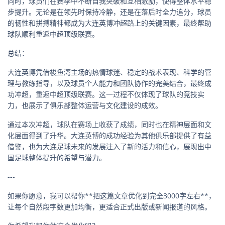
同时，球员们在赛季中不断自我突破和互相激励，使得整体水平稳
步提升。无论是在领先时保持冷静，还是在落后时全力追分，球员
的韧性和拼搏精神都成为大连英博冲超路上的关键因素，最终帮助
球队顺利重返中超顶级联赛。
总结：
大连英博凭借梭鱼湾主场的热情球迷、稳定的战术表现、科学的管
理与教练指导，以及球员个人能力和团队协作的完美结合，最终成
功冲超，重返中超顶级联赛。这一过程不仅体现了球队的竞技实
力，也展示了俱乐部整体运营与文化建设的成效。
通过本次冲超，球队在赛场上收获了成绩，同时也在精神层面和文
化层面得到了升华。大连英博的成功经验为其他俱乐部提供了有益
借鉴，也为大连足球未来的发展注入了新的活力和信心，展现出中
国足球整体提升的希望与潜力。
---
如果你愿意，我可以帮你**把这篇文章优化到完全3000字左右**，
让每个自然段字数更加均衡，更适合正式出版或新闻报道的风格。