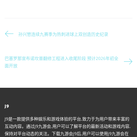
孙兴慜连续九赛季为热刺进球上双创造历史纪录
巴塞罗那宣布诺坎普翻修工程进入收尾阶段 预计2026年初全
面开放
J9
J9是一款提供多种娱乐和游戏体验的平台,致力于为用户带来丰富的
互动内容。通过j9九游会,用户可以了解平台的最新活动和游戏内容,
保持对平台动态的关注。下载九游会j9后,用户可以使用j9九游会在