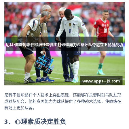
尼科不仅能够在个人技术上突出表现，还能够在关键时刻与队友形
成默契配合，他的多面能力为球队提供了多种战术选择，使教练在
赛场上更加从容。
3、心理素质决定胜负