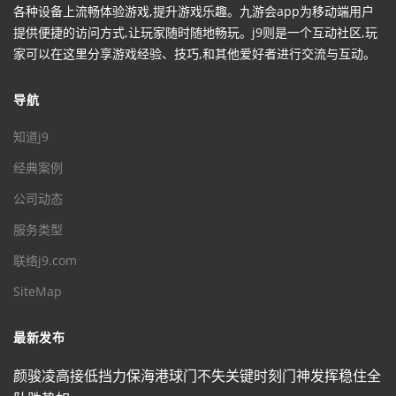
各种设备上流畅体验游戏,提升游戏乐趣。九游会app为移动端用户
提供便捷的访问方式,让玩家随时随地畅玩。j9则是一个互动社区,玩
家可以在这里分享游戏经验、技巧,和其他爱好者进行交流与互动。
导航
知道j9
经典案例
公司动态
服务类型
联络j9.com
SiteMap
最新发布
颜骏凌高接低挡力保海港球门不失关键时刻门神发挥稳住全