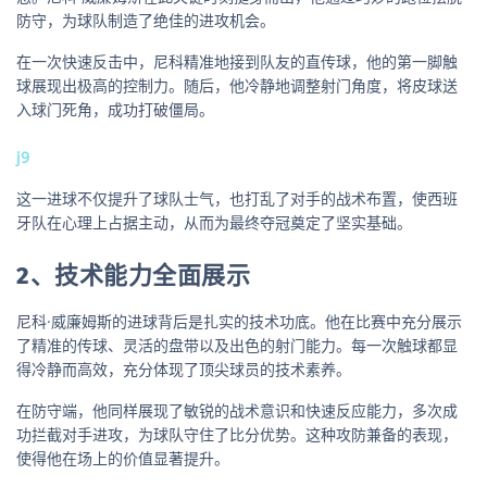
防守，为球队制造了绝佳的进攻机会。
在一次快速反击中，尼科精准地接到队友的直传球，他的第一脚触
球展现出极高的控制力。随后，他冷静地调整射门角度，将皮球送
入球门死角，成功打破僵局。
j9
这一进球不仅提升了球队士气，也打乱了对手的战术布置，使西班
牙队在心理上占据主动，从而为最终夺冠奠定了坚实基础。
2、技术能力全面展示
尼科·威廉姆斯的进球背后是扎实的技术功底。他在比赛中充分展示
了精准的传球、灵活的盘带以及出色的射门能力。每一次触球都显
得冷静而高效，充分体现了顶尖球员的技术素养。
在防守端，他同样展现了敏锐的战术意识和快速反应能力，多次成
功拦截对手进攻，为球队守住了比分优势。这种攻防兼备的表现，
使得他在场上的价值显著提升。