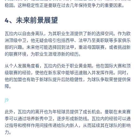
稳固。这种稳定性正是曼联在过去几年保持竞争力的重要因素。
4、未来前景展望
瓦拉内以自由身离队，为其职业生涯提供了新的选择空间。作为欧
洲顶级中卫，他无疑会吸引包括西甲、法甲乃至美职联等多家俱乐
部的兴趣。未来他可能选择回到法甲，重返母国联赛，或者挑战新
的联赛环境，为职业生涯增添新的经历。
从个人发展角度看，瓦拉内仍处于职业黄金期。他在国际大赛和顶
级联赛的经验，使他在新东家中能够迅速融入并发挥作用。同时，
他的加盟也有助于新球队提升后防稳健性，为球队争取荣誉提供保
障。
j9
此外，瓦拉内的离开也为年轻球员提供了成长机会。曼联在未来赛
季可以通过培养新秀中卫，逐步形成新防线。瓦拉内的经验可以通
过指导和榜样作用间接传递给队内新人，从而延续其在球队的影响
力。