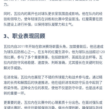
力。
同时，瓦拉内的离开也对球队更衣室氛围造成影响。他在队内的经
验和领导力，使年轻球员在训练和比赛中受益匪浅。红魔需要在团
队建设上进行补强，以保持球队凝聚力和士气。
3、职业表现回顾
瓦拉内自2011年开始在欧洲赛场崭露头角，加盟曼联后，他迅速成
为球队后防核心之一。在五年的红魔生涯中，他为球队出战超过120
场比赛，参与了多个重要赛事，包括欧联杯、英超及足总杯等。瓦
拉内的防守风格稳健、速度快、判断准确，尤其擅长在关键时刻化
解对手威胁。
在进攻端，瓦拉内也展现了不错的传球能力和战术参与度。通过精
准的长传和解围后的快速推进，他在组织进攻和防守反击中起到了
桥梁作用。这种全方位的表现，使他不仅是防守中坚，也是战术运
转的重要一环。
更重要的是，瓦拉内在比赛中的心理素质十分出色。在面对强队或
关键比赛时，他往往能够保持冷静，做出合理判断，确保球队防线