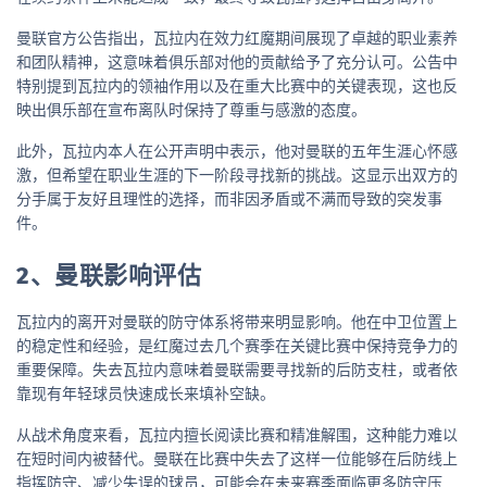
曼联官方公告指出，瓦拉内在效力红魔期间展现了卓越的职业素养
和团队精神，这意味着俱乐部对他的贡献给予了充分认可。公告中
特别提到瓦拉内的领袖作用以及在重大比赛中的关键表现，这也反
映出俱乐部在宣布离队时保持了尊重与感激的态度。
此外，瓦拉内本人在公开声明中表示，他对曼联的五年生涯心怀感
激，但希望在职业生涯的下一阶段寻找新的挑战。这显示出双方的
分手属于友好且理性的选择，而非因矛盾或不满而导致的突发事
件。
2、曼联影响评估
瓦拉内的离开对曼联的防守体系将带来明显影响。他在中卫位置上
的稳定性和经验，是红魔过去几个赛季在关键比赛中保持竞争力的
重要保障。失去瓦拉内意味着曼联需要寻找新的后防支柱，或者依
靠现有年轻球员快速成长来填补空缺。
从战术角度来看，瓦拉内擅长阅读比赛和精准解围，这种能力难以
在短时间内被替代。曼联在比赛中失去了这样一位能够在后防线上
指挥防守、减少失误的球员，可能会在未来赛季面临更多防守压