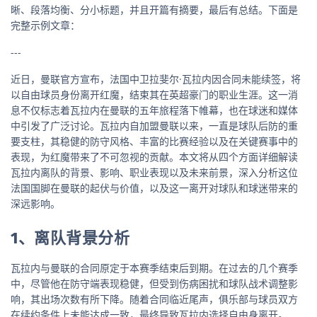
晰、段落均衡、分小标题，并且开篇有摘要，最后有总结。下面是
完整示例文章：
---
近日，曼联官方宣布，法国中卫拉斐尔·瓦拉内因合同未能续签，将
以自由球员身份离开红魔，结束其在英超豪门的职业生涯。这一消
息不仅标志着瓦拉内在曼联的五年旅程落下帷幕，也在球迷和媒体
中引发了广泛讨论。瓦拉内自加盟曼联以来，一直是球队后防的重
要支柱，其稳健的防守风格、丰富的比赛经验以及在关键赛事中的
表现，为红魔带来了不可忽视的贡献。本文将从四个方面详细解读
瓦拉内离队的背景、影响、职业表现以及未来前景，深入分析这位
法国国脚在曼联的起伏与价值，以及这一离开对球队和球迷带来的
深远影响。
1、离队背景分析
瓦拉内与曼联的合同原定于本赛季结束后到期。在过去的几个赛季
中，尽管他在防守端表现稳健，但受到伤病困扰和球队战术调整影
响，其出场次数有所下降。随着合同临近尾声，俱乐部与球员双方
在续约条件上未能达成一致，最终导致瓦拉内选择自由身离开。