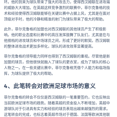
环。他的到来为球队带来了强大的攻击力，使得西汉姆联在进攻端
的威胁大大增加。在英超这样竞争激烈的联赛中，菲尔克鲁格的技
术和经验使得西汉姆联能够在关键比赛中占据上风，尤其是在面对
顶级对手时，他的冷静和精准的射门为球队带来了极大的帮助。
此外，菲尔克鲁格的加盟也对西汉姆联的其他球员产生了积极影
响。他的职业态度和比赛中的高压发挥鼓舞了队友们，尤其是在与
他搭档的进攻球员和中场球员之间，形成了更好的默契。西汉姆联
的整体进攻战术更加多样化，球队的进攻效率显著提高。
菲尔克鲁格的领导能力同样也得到了西汉姆联的重视。尽管他是新
加盟的球员，但他很快就融入了球队的更衣室，成为了球队的核心
人物之一。在一些关键比赛中，菲尔克鲁格凭借个人能力和临场指
挥，为球队提供了极大的帮助。
4、此笔转会对欧洲足球市场的意义
菲尔克鲁格的转会不仅仅是西汉姆联的一笔重要签约，它也反映出
当前欧洲足球市场的趋势。随着英超的资金投入不断增加，英超中
游球队对于引进具有实力和经验的球员表现出越来越强烈的需求。
这笔转会的完成，也标志着英超市场对于德国、法国等欧洲其他联