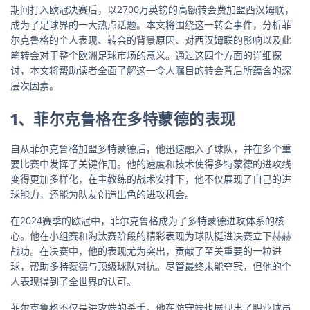
期间打入欧冠决赛后，以2700万英镑的高额转会费加盟西汉姆联，
成为了足球界的一大热点话题。本文将围绕这一转会事件，分析菲
尔克鲁格的个人表现、转会的背景原因、对西汉姆联的影响以及此
笔转会对于整个欧洲足球市场的意义。通过这四个方面的详细探
讨，本文将帮助读者全面了解这一令人瞩目的转会背后所蕴含的深
层次因素。
1、菲尔克鲁格在多特蒙德的表现
自从菲尔克鲁格加盟多特蒙德后，他迅速融入了球队，并在多个重
要比赛中发挥了关键作用。他的速度和技术使得多特蒙德的进攻线
变得更加多样化，在主教练的战术安排下，他不仅展现了自己的进
球能力，还能为队友创造出色的进攻机会。
在2024赛季的欧冠中，菲尔克鲁格成为了多特蒙德进攻体系的核
心。他在小组赛和淘汰赛阶段的精彩表现为球队挺进决赛立下赫赫
战功。在决赛中，他的表现尤为突出，贡献了至关重要的一粒进
球，帮助多特蒙德与顶级球队对抗。尽管最终未能夺冠，但他的个
人表现得到了全世界的认可。
菲尔克鲁格不仅是进攻端的杀手，他在防守端也展现出了职业球员