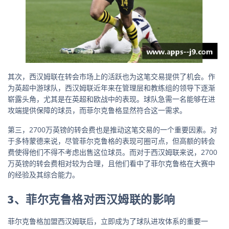
其次，西汉姆联在转会市场上的活跃也为这笔交易提供了机会。作
为英超中游球队，西汉姆联近年来在管理层和教练组的领导下逐渐
崭露头角，尤其是在英超和欧战中的表现。球队急需一名能够在进
攻端提供保障的球员，而菲尔克鲁格显然符合这一需求。
第三，2700万英镑的转会费也是推动这笔交易的一个重要因素。对
于多特蒙德来说，尽管菲尔克鲁格的表现可圈可点，但高额的转会
费使得他们不得不考虑出售这位球员。而对于西汉姆联来说，2700
万英镑的转会费相对较为合理，且他们看中了菲尔克鲁格在大赛中
的经验及其综合能力。
3、菲尔克鲁格对西汉姆联的影响
菲尔克鲁格加盟西汉姆联后，立即成为了球队进攻体系的重要一