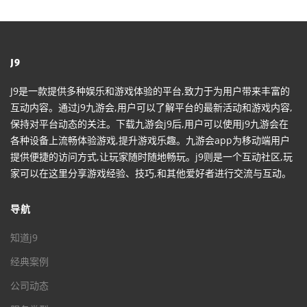
J9
J9是一款提供多种娱乐和游戏体验的平台,致力于为用户带来丰富的
互动内容。通过j9九游会,用户可以了解平台的最新活动和游戏内容,
保持对平台动态的关注。下载九游会j9后,用户可以使用j9九游会在
各种设备上流畅体验游戏,提升游戏乐趣。九游会app为移动端用户
提供便捷的访问方式,让玩家随时随地畅玩。j9则是一个互动社区,玩
家可以在这里分享游戏经验、技巧,和其他爱好者进行交流与互动。
导航
知道j9
经典案例
公司动态