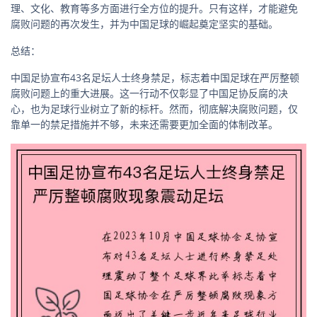
理、文化、教育等多方面进行全方位的提升。只有这样，才能避免
腐败问题的再次发生，并为中国足球的崛起奠定坚实的基础。
总结：
中国足协宣布43名足坛人士终身禁足，标志着中国足球在严厉整顿
腐败问题上的重大进展。这一行动不仅彰显了中国足协反腐的决
心，也为足球行业树立了新的标杆。然而，彻底解决腐败问题，仅
靠单一的禁足措施并不够，未来还需要更加全面的体制改革。