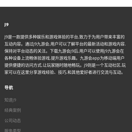
J9
J9是一款提供多种娱乐和游戏体验的平台,致力于为用户带来丰富的
互动内容。通过j9九游会,用户可以了解平台的最新活动和游戏内容,
保持对平台动态的关注。下载九游会j9后,用户可以使用j9九游会在
各种设备上流畅体验游戏,提升游戏乐趣。九游会app为移动端用户
提供便捷的访问方式,让玩家随时随地畅玩。j9则是一个互动社区,玩
家可以在这里分享游戏经验、技巧,和其他爱好者进行交流与互动。
导航
知道j9
经典案例
公司动态
服务类型