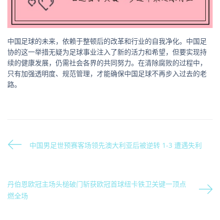
中国足球的未来，依赖于整顿后的改革和行业的自我净化。中国足
协的这一举措无疑为足球事业注入了新的活力和希望，但要实现持
续的健康发展，仍需社会各界的共同努力。在清除腐败的过程中，
只有加强透明度、规范管理，才能确保中国足球不再步入过去的老
路。
中国男足世预赛客场领先澳大利亚后被逆转 1-3 遭遇失利
丹伯恩欧冠主场头槌破门斩获欧冠首球纽卡铁卫关键一顶点
燃全场