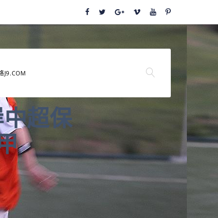
络J9.COM
岸中超保
甲