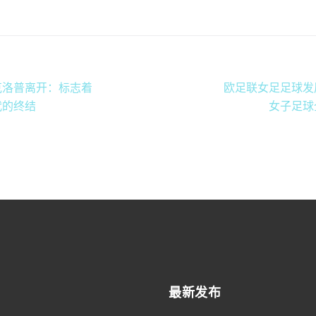
克洛普离开：标志着
欧足联女足足球发
代的终结
女子足球
最新发布