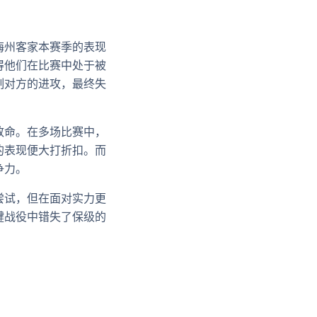
梅州客家本赛季的表现
得他们在比赛中处于被
制对方的进攻，最终失
致命。在多场比赛中，
的表现便大打折扣。而
争力。
尝试，但在面对实力更
键战役中错失了保级的