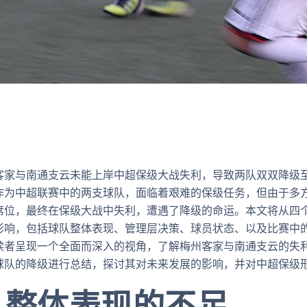
客家与南通支云未能上岸中超保级大战失利，导致两队双双降级
作为中超联赛中的两支球队，面临着艰难的保级任务，但由于多
席位，最终在保级大战中失利，遭遇了降级的命运。本文将从四
影响，包括球队整体表现、管理层决策、球员状态、以及比赛中
读者呈现一个全面而深入的视角，了解梅州客家与南通支云的失
球队的降级进行总结，探讨其对未来发展的影响，并对中超保级
队整体表现的不足