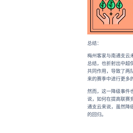
总结：
梅州客家与南通支云
总结，也折射出中超
共同作用，导致了两
来的赛季中进行更多
然而，这一降级事件
说，如何在提高联赛
通支云来说，虽然降
的回归。