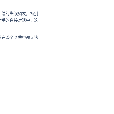
守端的失误频发，特别
对手的直接对话中，这
队在整个赛季中都无法