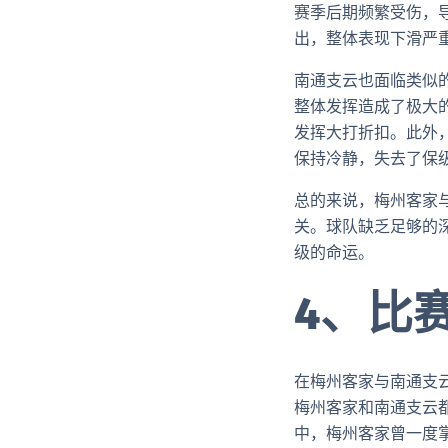
赛季后期频繁受伤，
出，整体表现下滑严
南通支云也面临类似
整体发挥造成了极大
发挥大打折扣。此外
保持冷静，失去了保
总的来说，梅州客家
关。球队缺乏足够的
级的命运。
4、比
在梅州客家与南通支
梅州客家和南通支云
中，梅州客家曾一度