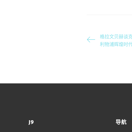
格拉文贝赫谈
利物浦辉煌时
J9
导航