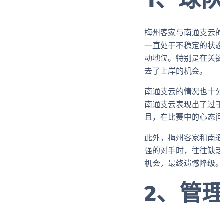
梅州客家与南通支云
一直处于不稳定的状
动地位。特别是在关
去了上岸的机会。
南通支云的情况也十
南通支云表现出了过
且，在比赛中的心态
此外，梅州客家和南
强的对手时，往往缺
机会，最终遗憾降级
2、管