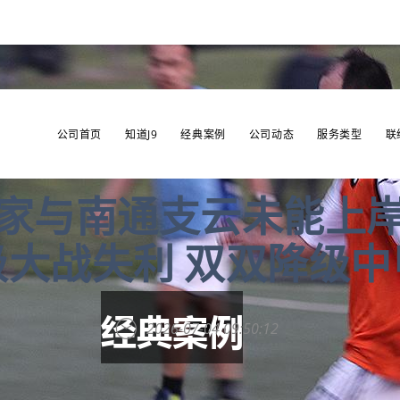
公司首页
知道J9
经典案例
公司动态
服务类型
联
家与南通支云未能上
级大战失利 双双降级中
2026-07-04 09:50:12