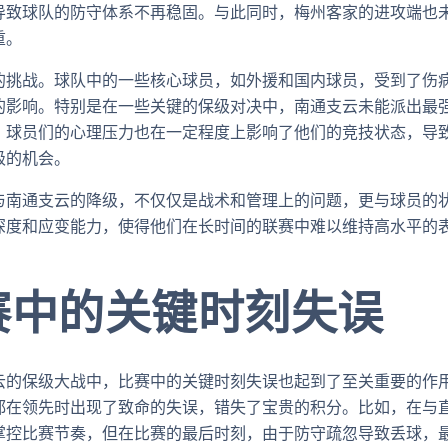
导致球队的防守体系不再稳固。与此同时，梅州客家的进攻端也
重。
的挑战。球队中的一些核心球员，如外援和国内球员，受到了伤
的影响。特别是在一些关键的保级对决中，南通支云未能派出最
，球员们的心理压力也在一定程度上影响了他们的竞技状态，导
级的机会。
与南通支云的降级，不仅仅是战术和管理上的问题，更与球员的
深度和应变能力，使得他们在长时间的联赛中难以维持高水平的
赛中的关键时刻失误
云的保级大战中，比赛中的关键时刻失误也起到了至关重要的作
都在领先时出现了致命的失误，错失了宝贵的积分。比如，在与
掌控比赛节奏，但在比赛的最后时刻，由于防守疏忽导致丢球，