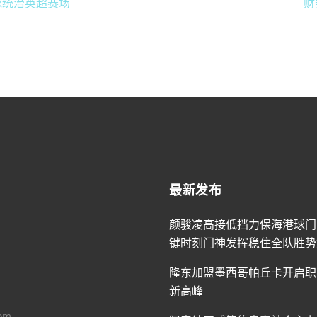
球统治英超赛场
财
最新发布
颜骏凌高接低挡力保海港球门
键时刻门神发挥稳住全队胜势
隆东加盟墨西哥帕丘卡开启职
新高峰
om