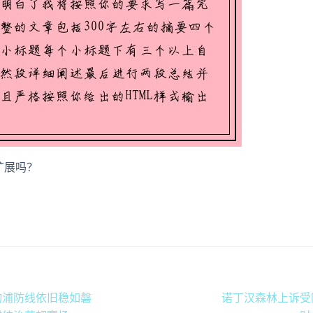
扩展吗？
物浦防线依旧稳如磐
诺丁汉森林上诉受