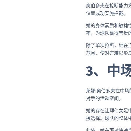
奥伯多夫在抢断能力
位置成功实施拦截。
她的身体素质和敏捷
率，为球队赢得宝贵
除了单次抢断，她在
范围，使对方难以形
3、中
莱娜·奥伯多夫在中
对手的活动空间。
她的存在让拜仁女足
援选择。球队的整体
此外，她在面对快速