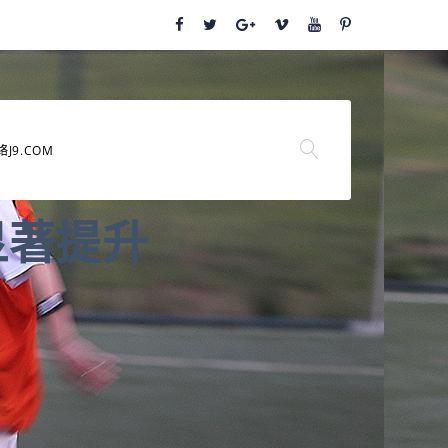
络J9.COM
显著提升