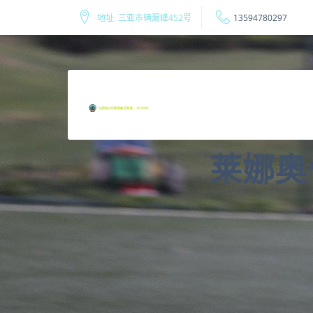
地址: 三亚市辆漏峰452号
13594780297
莱娜奥