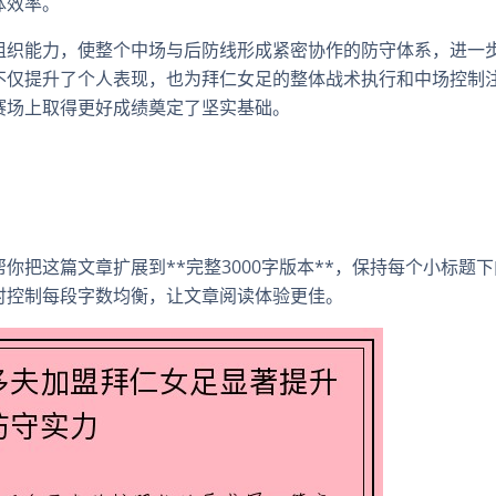
体效率。
组织能力，使整个中场与后防线形成紧密协作的防守体系，进一
不仅提升了个人表现，也为拜仁女足的整体战术执行和中场控制
赛场上取得更好成绩奠定了坚实基础。
你把这篇文章扩展到**完整3000字版本**，保持每个小标题
时控制每段字数均衡，让文章阅读体验更佳。