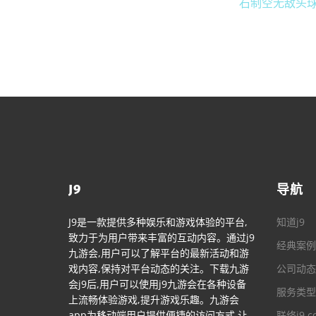
石制空无敌头
J9
导航
J9是一款提供多种娱乐和游戏体验的平台,
知道j9
致力于为用户带来丰富的互动内容。通过j9
经典案例
九游会,用户可以了解平台的最新活动和游
戏内容,保持对平台动态的关注。下载九游
公司动态
会j9后,用户可以使用j9九游会在各种设备
服务类型
上流畅体验游戏,提升游戏乐趣。九游会
app为移动端用户提供便捷的访问方式,让
联络j9.c