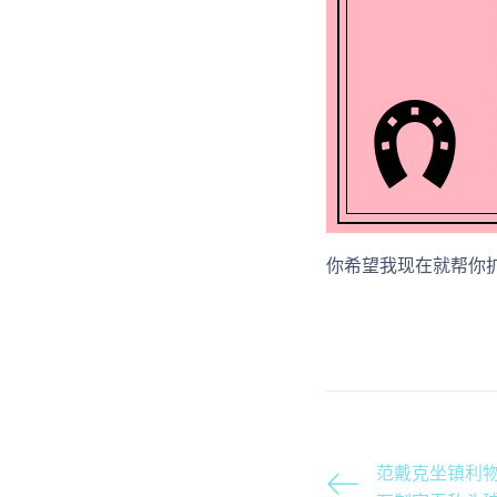
你希望我现在就帮你
范戴克坐镇利