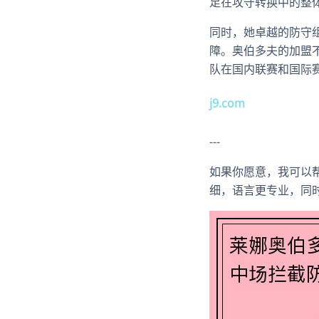
足在攻守转换中的整
同时，她卓越的防守
障。奥伯多夫的加盟
队在国内联赛和国际
j9.com
---
如果你愿意，我可以帮
细，语言更专业，同