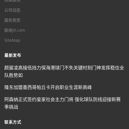
公司动态
服务类型
联络j9.com
SiteMap
最新发布
颜骏凌高接低挡力保海港球门不失关键时刻门神发挥稳住全
队胜势如
隆东加盟墨西哥帕丘卡开启职业生涯新高峰
阿森纳正式签约皇家社会主力门将 强化球队防线迎接新赛
季挑战
联系方式