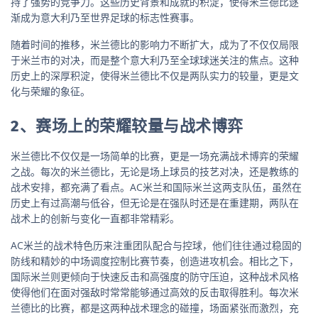
持了强势的竞争力。这些历史背景和成就的积淀，使得米兰德比逐
渐成为意大利乃至世界足球的标志性赛事。
随着时间的推移，米兰德比的影响力不断扩大，成为了不仅仅局限
于米兰市的对决，而是整个意大利乃至全球球迷关注的焦点。这种
历史上的深厚积淀，使得米兰德比不仅是两队实力的较量，更是文
化与荣耀的象征。
2、赛场上的荣耀较量与战术博弈
米兰德比不仅仅是一场简单的比赛，更是一场充满战术博弈的荣耀
之战。每次的米兰德比，无论是场上球员的技艺对决，还是教练的
战术安排，都充满了看点。AC米兰和国际米兰这两支队伍，虽然在
历史上有过高潮与低谷，但无论是在强队时还是在重建期，两队在
战术上的创新与变化一直都非常精彩。
AC米兰的战术特色历来注重团队配合与控球，他们往往通过稳固的
防线和精妙的中场调度控制比赛节奏，创造进攻机会。相比之下，
国际米兰则更倾向于快速反击和高强度的防守压迫，这种战术风格
使得他们在面对强敌时常常能够通过高效的反击取得胜利。每次米
兰德比的比赛，都是这两种战术理念的碰撞，场面紧张而激烈，充