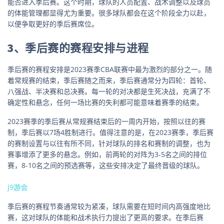
能否进入季后赛。这个时期，球队的人员配置、战术调整以及球员
的体能管理都显得尤为重要。很多球队都会在这个阶段全力以赴，
以便争取更好的季后赛席位。
3、季后赛的赛程安排与进程
季后赛的赛程安排是2023赛季CBA联赛中最为激烈的部分之一。随
着常规赛的结束，季后赛随之而来，季后赛通常分为四轮：首轮、
八强战、半决赛和总决赛。每一轮的对决都是生死决战，充满了不
确定性和悬念，任何一场比赛的失利都可能意味着赛季的结束。
2023赛季的季后赛从常规赛结束后的一周内开始，按照以往的赛
制，季后赛以7场4胜制进行。值得注意的是，在2023赛季，季后赛
的赛制设置与以往有所不同，针对球队的排名和赛制的调整，也为
赛事增添了更多的悬念。例如，前两轮的对阵为3-5名之间的排位
赛，8-10名之间的预选赛等，这些安排决定了最终晋级的球队。
j9游会
季后赛的赛程节奏通常较为紧凑，球队需要在短时间内高强度地比
赛，这对球队的体能和战术执行力提出了更高的要求。在季后赛