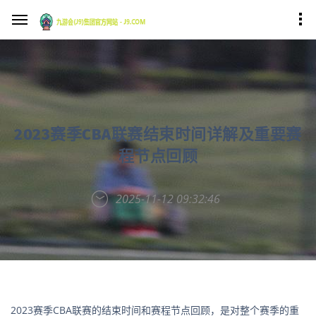
2023赛季CBA联赛结束时间详解及重要赛
程节点回顾
2025-11-12 09:32:46
2023赛季CBA联赛的结束时间和赛程节点回顾，是对整个赛季的重