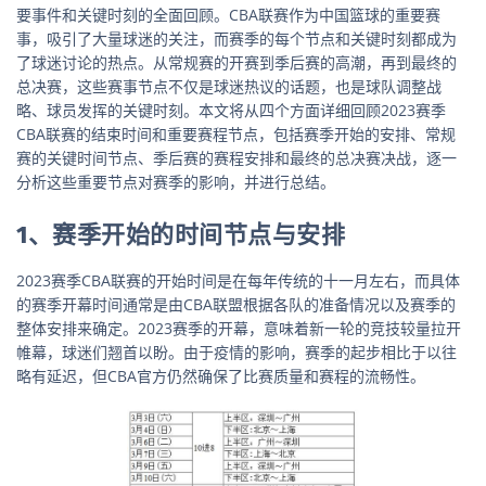
要事件和关键时刻的全面回顾。CBA联赛作为中国篮球的重要赛
事，吸引了大量球迷的关注，而赛季的每个节点和关键时刻都成为
了球迷讨论的热点。从常规赛的开赛到季后赛的高潮，再到最终的
总决赛，这些赛事节点不仅是球迷热议的话题，也是球队调整战
略、球员发挥的关键时刻。本文将从四个方面详细回顾2023赛季
CBA联赛的结束时间和重要赛程节点，包括赛季开始的安排、常规
赛的关键时间节点、季后赛的赛程安排和最终的总决赛决战，逐一
分析这些重要节点对赛季的影响，并进行总结。
1、赛季开始的时间节点与安排
2023赛季CBA联赛的开始时间是在每年传统的十一月左右，而具体
的赛季开幕时间通常是由CBA联盟根据各队的准备情况以及赛季的
整体安排来确定。2023赛季的开幕，意味着新一轮的竞技较量拉开
帷幕，球迷们翘首以盼。由于疫情的影响，赛季的起步相比于以往
略有延迟，但CBA官方仍然确保了比赛质量和赛程的流畅性。