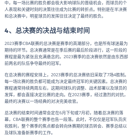
中，每一场比赛的胜负都会极大影响球队的晋级机会，而球员的个
人表现和关键时刻的决策往往成为比赛的转折点。特别是在半决赛
和总决赛中，明星球员的发挥往往决定了最终的胜负。
4、总决赛的决战与结束时间
2023赛季CBA联赛的总决赛是赛季的高潮部分，也是所有球迷最为
期待的环节。总决赛通常是在季后赛的最后阶段进行，这一阶段的
赛程是最为紧张且充满悬念的。2023赛季的总决赛依然是由东西部
前两名的队伍争夺最终的冠军。
在总决赛的赛程安排上，2023赛季的总决赛依旧采取了7场4胜制。
每一场比赛的胜负都可能成为决定最终冠军的关键因素。总决赛的
赛程通常持续两周左右，这期间球队的调整、战术部署以及球员的
发挥，都会直接决定比赛的走向。在2023赛季，经过激烈的对抗，
最终的决赛以一场经典的对决完美收官。
总决赛的结束时间通常会定在6月下旬或7月初，随着总决赛的落
幕，CBA联赛的整个赛季也告一段落。此时，不仅仅是冠军队员庆
祝胜利，整个赛季的焦点都会转向休赛期的球员转会、赛季总结以
及球队准备新赛季的工作。