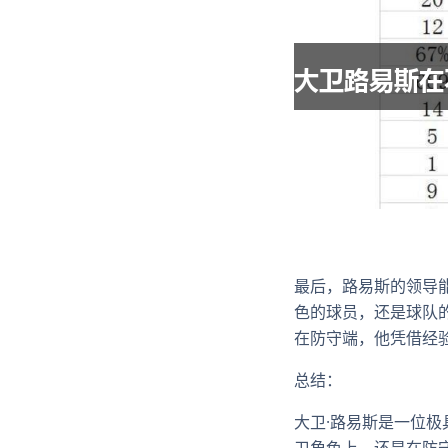
最后，路易斯的领导
色的球员，还是球队
在防守端，他凭借经
总结：
大卫·路易斯是一位
卫角色上，还是在防