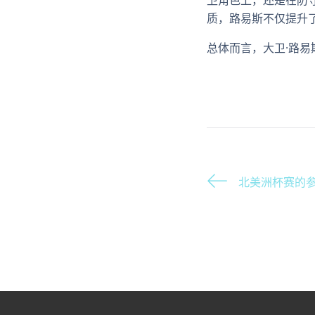
质，路易斯不仅提升
总体而言，大卫·路
北美洲杯赛的