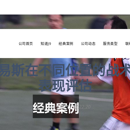
公司首页
知道J9
经典案例
公司动态
服务类型
联
易斯在不同位置的战
表现评估
2025-11-13 13:22:20