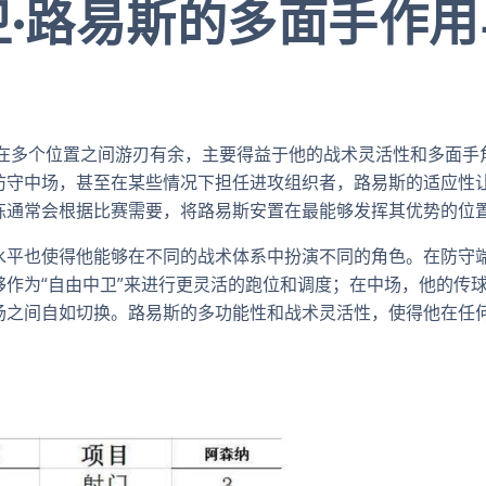
卫·路易斯的多面手作
能在多个位置之间游刃有余，主要得益于他的战术灵活性和多面手
防守中场，甚至在某些情况下担任进攻组织者，路易斯的适应性
练通常会根据比赛需要，将路易斯安置在最能够发挥其优势的位
水平也使得他能够在不同的战术体系中扮演不同的角色。在防守
够作为“自由中卫”来进行更灵活的跑位和调度；在中场，他的传
场之间自如切换。路易斯的多功能性和战术灵活性，使得他在任