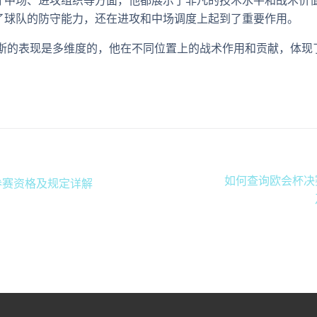
了球队的防守能力，还在进攻和中场调度上起到了重要作用。
易斯的表现是多维度的，他在不同位置上的战术作用和贡献，体现
如何查询欧会杯决
参赛资格及规定详解