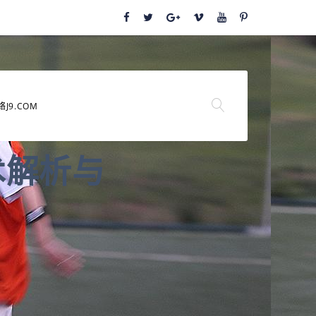
络J9.COM
术解析与