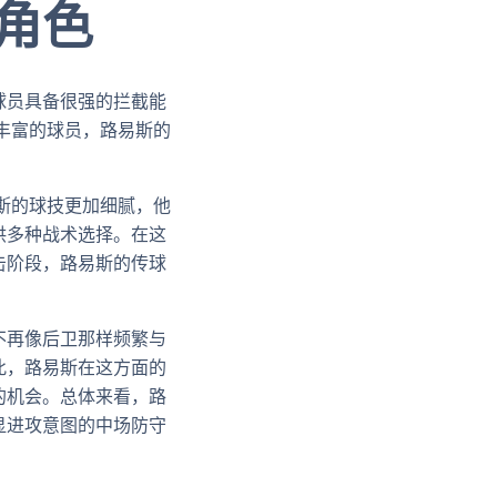
角色
球员具备很强的拦截能
丰富的球员，路易斯的
。
斯的球技更加细腻，他
供多种战术选择。在这
击阶段，路易斯的传球
不再像后卫那样频繁与
此，路易斯在这方面的
的机会。总体来看，路
显进攻意图的中场防守