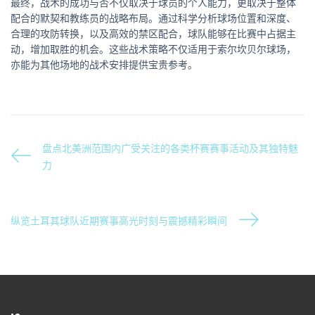
最终，战术的成功与否不仅取决于球员的个人能力，更取决于整体
配合的默契和教练员的战略布局。通过科学分析球场位置和深度、
合理的攻防转换，以及高效的禁区配合，球队能够在比赛中占据主
动，增加取胜的机会。这些战术策略不仅适用于索尔坎贝尔球场，
亦能为其他场地的战术安排提供宝贵参考。
盘点北美洲范围内广受关注的各类杯赛赛事活动及其独特魅
力
纵览土耳其球队近期赛事高光时刻与震撼精彩瞬间