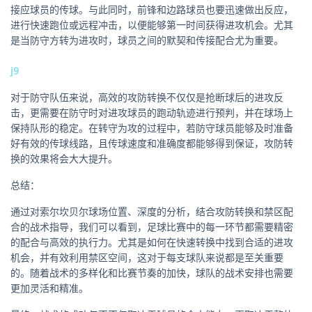
接应球员的传球。与此同时，前锋和边路球员也要迅速做出反应，
进行快速跑位或远程冲击，以便能够第一时间获得进攻机会。尤其
是当防守方转为进攻时，球员之间的默契和传接配合尤为重要。
j9
对于防守队伍来说，高效的攻防转换不仅仅是抢断球后的进攻反
击，更需要在防守时对进攻球员的跑动轨迹进行预判，并在球场上
保持队形的稳定。在转守为攻的过程中，若防守球员能够及时准备
好有效的传球线路，且传球速度和准确度都能够得到保证，攻防转
换的效果将会大大提升。
总结：
通过对索尔坎贝尔球场位置、深度的分析，结合攻防转换和禁区配
合的战术指导，我们可以看到，足球比赛中的每一环节都需要精密
的配合与高效的执行力。尤其是如何在快速转换中找到合适的进攻
机会，并有效利用禁区空间，这对于每支球队来说都是至关重要
的。随着战术的多样化和比赛节奏的加快，球队的战术安排也需要
更加灵活和精准。