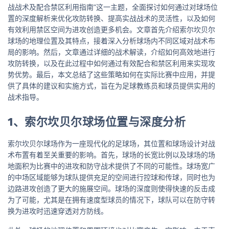
战战术及配合禁区利用指南”这一主题，全面探讨如何通过对球场位
置的深度解析来优化攻防转换、提高实战战术的灵活性，以及如何
有效利用禁区空间为进攻创造更多机会。文章首先介绍索尔坎贝尔
球场的地理位置及其特点，接着深入分析球场内不同区域对战术布
局的影响。然后，文章通过详细的战术解读，介绍如何高效地进行
攻防转换，以及在此过程中如何通过有效配合和禁区利用来实现攻
势优势。最后，本文总结了这些策略如何在实际比赛中应用，并提
供了具体的建议和实施方式，旨在为足球教练员和球员提供实用的
战术指导。
1、索尔坎贝尔球场位置与深度分析
索尔坎贝尔球场作为一座现代化的足球场，其位置和球场设计对战
术布置有着至关重要的影响。首先，球场的长宽比例以及球场的场
地面积为比赛中的进攻和防守战术提供了不同的可能性。球场宽广
的中场区域能够为球队提供充足的空间进行控球和传球，同时也为
边路进攻创造了更大的施展空间。球场的深度则使得快速的反击成
为了可能，尤其是在拥有速度型球员的情况下，球队可以在防守转
换为进攻时迅速穿透对方防线。