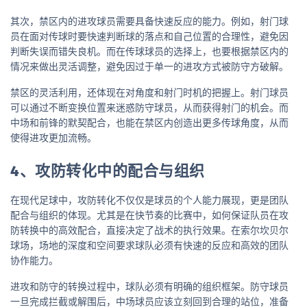
其次，禁区内的进攻球员需要具备快速反应的能力。例如，射门球
员在面对传球时要快速判断球的落点和自己位置的合理性，避免因
判断失误而错失良机。而在传球球员的选择上，也要根据禁区内的
情况来做出灵活调整，避免因过于单一的进攻方式被防守方破解。
禁区的灵活利用，还体现在对角度和射门时机的把握上。射门球员
可以通过不断变换位置来迷惑防守球员，从而获得射门的机会。而
中场和前锋的默契配合，也能在禁区内创造出更多传球角度，从而
使得进攻更加流畅。
4、攻防转化中的配合与组织
在现代足球中，攻防转化不仅仅是球员的个人能力展现，更是团队
配合与组织的体现。尤其是在快节奏的比赛中，如何保证队员在攻
防转换中的高效配合，直接决定了战术的执行效果。在索尔坎贝尔
球场，场地的深度和空间要求球队必须有快速的反应和高效的团队
协作能力。
进攻和防守的转换过程中，球队必须有明确的组织框架。防守球员
一旦完成拦截或解围后，中场球员应该立刻回到合理的站位，准备