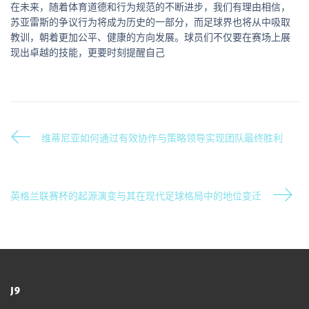
在未来，随着体育道德和行为规范的不断进步，我们有理由相信，
苏亚雷斯的争议行为将成为历史的一部分，而足球界也将从中吸取
教训，朝着更加公平、健康的方向发展。球员们不仅要在赛场上展
现出卓越的技能，更要时刻提醒自己
维蒂尼亚如何通过有效协作与策略领导实现团队最终胜利
英格兰联赛杯的起源演变与其在现代足球格局中的地位变迁
J9