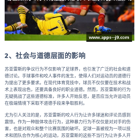
2、社会与道德层面的影响
苏亚雷斯的争议行为不仅影响了足球界，也引发了广泛的社会和道
德讨论。手球事件和咬人事件的发生，使得人们对运动员的道德行
为提出了更多要求。在现代体育竞技中，球员不仅仅要在技术和战
术上表现出色，还要具备良好的职业道德。然而，苏亚雷斯的行为
无疑挑战了这些道德标准，许多人开始反思，是否应当允许运动员
在极端情境下采取不道德手段来争取胜利。
尤为引人关注的是，苏亚雷斯的咬人行为让许多球迷和评论员感到
震惊。作为一种肢体攻击行为，这种暴力行为不仅仅是对对手的伤
害，也是对观众和整个比赛氛围的破坏。足球一直被视为一项以技
术和团队合作为核心的运动，苏亚雷斯的这些不当行为让许多人开