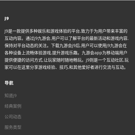
J9
J9是一款提供多种娱乐和游戏体验的平台,致力于为用户带来丰富的
互动内容。通过j9九游会,用户可以了解平台的最新活动和游戏内容,
保持对平台动态的关注。下载九游会j9后,用户可以使用j9九游会在
各种设备上流畅体验游戏,提升游戏乐趣。九游会app为移动端用户
提供便捷的访问方式,让玩家随时随地畅玩。j9则是一个互动社区,玩
家可以在这里分享游戏经验、技巧,和其他爱好者进行交流与互动。
导航
知道j9
经典案例
公司动态
服务类型